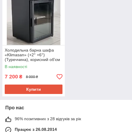
Холодильна барна шафа
«Klimasan» (+2° +6°)
(Туреччина), корисний об'єм
70 л., Б/у
В наявності
7 200
₴
8 000 ₴
Купити
Про нас
96% позитивних з 28 відгуків за рік
Працює з 26.08.2014