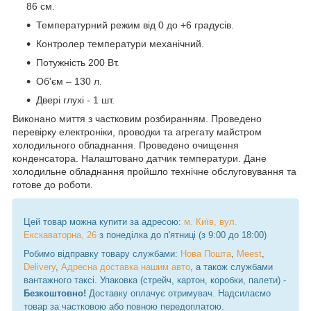
86 см.
Температурний режим від 0 до +6 градусів.
Контролер температури механічний.
Потужність 200 Вт.
Об'єм – 130 л.
Двері глухі - 1 шт.
Виконано миття з частковим розбиранням. Проведено
перевірку електроніки, проводки та агрегату майстром
холодильного обладнання. Проведено очищення
конденсатора. Налаштовано датчик температури. Дане
холодильне обладнання пройшло технічне обслуговування та
готове до роботи.
Цей товар можна купити за адресою:
м. Київ, вул.
Екскаваторна, 26
з понеділка до п'ятниці (з 9:00 до 18:00)
Робимо відправку товару службами:
Нова Пошта
,
Meest
,
Delivery
,
Адресна доставка нашим авто
, а також службами
вантажного таксі. Упаковка (стрейч, картон, коробки, палети) -
Безкоштовно!
Доставку оплачує отримувач. Надсилаємо
товар за частковою або повною передоплатою.