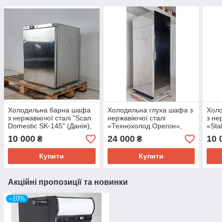
Холодильна барна шафа
Холодильна глуха шафа з
Хол
з нержавіючої сталі "Scan
нержавіючої сталі
з не
Domestic SK-145" (Данія),
«Технохолод Орегон»,
«Sta
(+1° +8°) об'єм 140 л., Б/у
(Україна), (0° +4°) об'єм
+10°
10 000
24 000
10 
₴
₴
700 л., Б/у
Купити
Купити
Акційні пропозиції та новинки
–10%