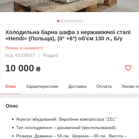
Холодильна барна шафа з нержавіючої сталі
«Hendi» (Польща), (0° +6°) об'єм 130 л., Б/у
Немає в наявності
Код: 65105077
Роздріб
10 000
₴
Опис
Характеристики
Доставка
Оплата
Умови п
Опис
Агрегат вбудований. Виробник компресора "ZEL".
Тип охолодження – динамічний (вентильований).
Розміри: Довжина – 59 см., Ширина – 60 см., Висота –