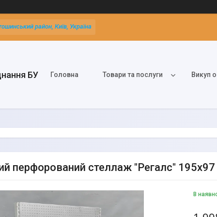
тошинський район, Київ, Україна
днання БУ
Головна
Товари та послуги
Викуп о
ий перфорований стеллаж "Регалс" 195х97 
В наявн