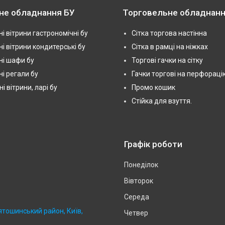
не обладнання БУ
Торговельне обладнанн
і вітрини гастрономічні бу
Сітка торгова настінна
і вітрини кондитерські бу
Сітка в рамці на ніжках
і шафи бу
Торгові гачки на сітку
і регали бу
Гачки торгові на перфораці
 вітрини, ларі бу
Промо кошик
Стійка для взуття.
Графік роботи
Понеділок
Вівторок
Середа
ятошинський район, Київ,
Четвер