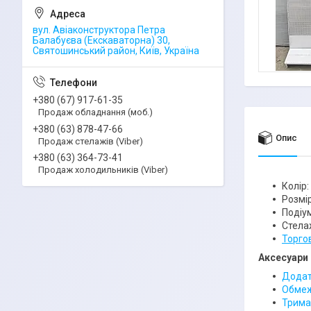
вул. Авіаконструктора Петра
Балабуєва (Екскаваторна) 30,
Святошинський район, Київ, Україна
+380 (67) 917-61-35
Продаж обладнання (моб.)
+380 (63) 878-47-66
Опис
Продаж стелажів (Viber)
+380 (63) 364-73-41
Продаж холодильників (Viber)
Колір:
Розмір
Подіум
Стела
Торго
Аксесуари 
Додатк
Обмеж
Тримач