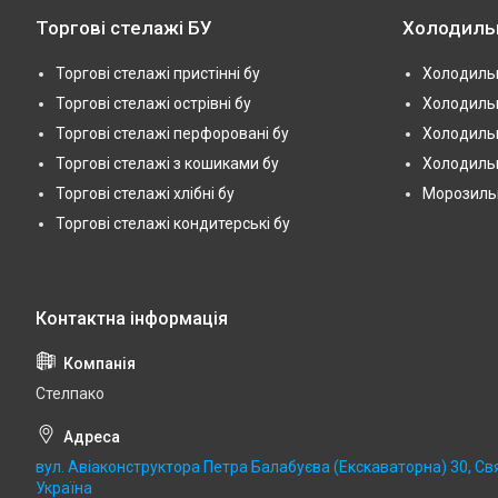
Торгові стелажі БУ
Холодиль
Торгові стелажі пристінні бу
Холодильн
Торгові стелажі острівні бу
Холодильн
Торгові стелажі перфоровані бу
Холодильн
Торгові стелажі з кошиками бу
Холодильн
Торгові стелажі хлібні бу
Морозильні
Торгові стелажі кондитерські бу
Стелпако
вул. Авіаконструктора Петра Балабуєва (Екскаваторна) 30, Св
Україна