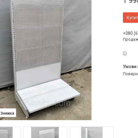
1 99
Купи
+380 (6
Продаж 
поверн