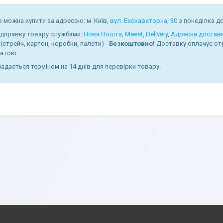
 можна купити за адресою: м. Київ,
вул. Екскаваторна, 30
з понеділка до 
ідправку товару службами:
Нова Пошта
,
Meest
,
Delivery
,
Адресна достав
(стрейч, картон, коробки, палети) -
Безкоштовно!
Доставку оплачує от
атою.
надається терміном на 14 днів для перевірки товару.