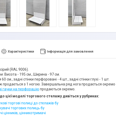
Характеристики
Інформація для замовлення
 сірий (RAL 9006).
и: Висота - 195 см., Ширина - 97 см.
 60 см., задні стінки перфоровані - 4 шт., задні стінки глухі - 1 шт.
ж продається з 1 ногою. Завершальна ряд нога продається окремо -
ві гачки на перфорацію
продаються окремо.
до цієї моделі торгового стелажу дивіться у рубриках:
ові торгові полиці до стелажів бу
увачі торгових полиць бу
і цінників, цінникотримачі