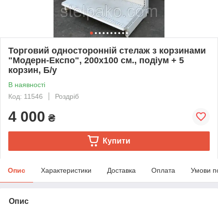
Торговий односторонній стелаж з корзинами
"Модерн-Експо", 200х100 см., подіум + 5
корзин, Б/у
В наявності
Код: 11546
Роздріб
4 000
₴
Купити
Опис
Характеристики
Доставка
Оплата
Умови п
Опис