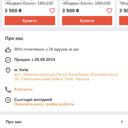
«Модерн-Експо» 180х100
«Модерн-Експо» 180х100
"Мод
см., чорний, Б/у
см., чорний, Б/у
см.,
3 500
3 500
3 5
₴
₴
у
Купити
Купити
Про нас
96% позитивних з 28 відгуків за рік
Працює з 26.08.2014
м. Київ
вул. Авіаконструктора Петра Балабуєва (Екскаваторна)
30, Святошинський район, Київ, Україна
Контакти
Сьогодні вихідний
Показати весь графік роботи
Про нас