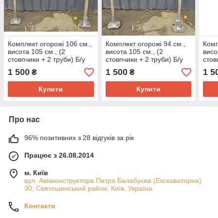
Комплект огорожі 106 см.,
Комплект огорожі 94 см.,
Комп
висота 105 см., (2
висота 105 см., (2
висо
стовпчики + 2 труби) Б/у
стовпчики + 2 труби) Б/у
стов
1 500
1 500
1 5
₴
₴
Купити
Купити
Про нас
96% позитивних з 28 відгуків за рік
Працює з 26.08.2014
м. Київ
вул. Авіаконструктора Петра Балабуєва (Екскаваторна)
30, Святошинський район, Київ, Україна
Контакти