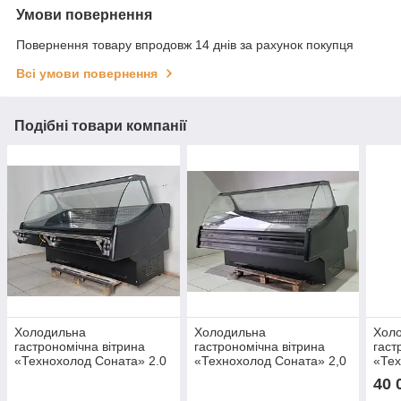
Умови повернення
Повернення товару впродовж 14 днів за рахунок покупця
Всі умови повернення
Подібні товари компанії
Холодильна
Холодильна
Хол
гастрономічна вітрина
гастрономічна вітрина
гаст
«Технохолод Соната» 2.0
«Технохолод Соната» 2,0
«Те
м., (Україна), (0° +4°),
м., (Україна), (0° +4°),
(Укр
40 
викладка 77 см., Б/у
викладка 75 см., Б/у
+8°)