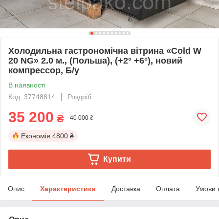
Холодильна гастрономічна вітрина «Cold W
20 NG» 2.0 м., (Польша), (+2° +6°), новий
компрессор, Б/у
В наявності
Код: 37748814
Роздріб
35 200
₴
40 000 ₴
Економія
4800 ₴
Купити
Опис
Характеристики
Доставка
Оплата
Умови 