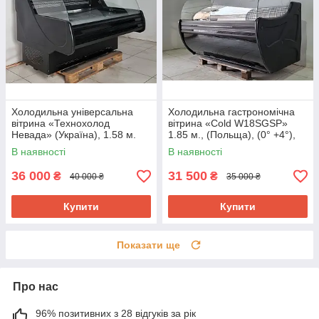
Холодильна універсальна
Холодильна гастрономічна
вітрина «Технохолод
вітрина «Cold W18SGSP»
Невада» (Україна), 1.58 м.
1.85 м., (Польща), (0° +4°),
(-5° +5°), викладка 90 см., Б/у
викладка 73 см., Б/у
В наявності
В наявності
36 000
31 500
₴
₴
40 000 ₴
35 000 ₴
Купити
Купити
Показати ще
Про нас
96% позитивних з 28 відгуків за рік