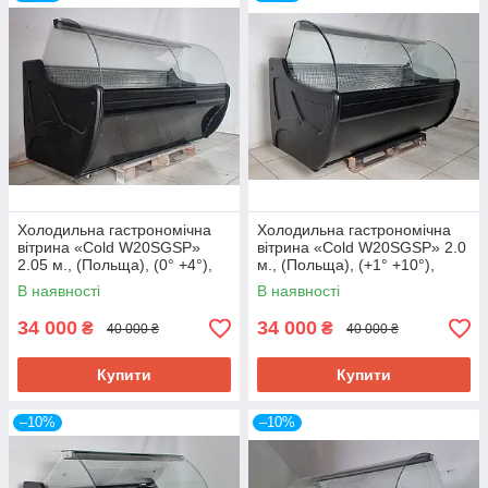
Холодильна гастрономічна
Холодильна гастрономічна
вітрина «Cold W20SGSP»
вітрина «Cold W20SGSP» 2.0
2.05 м., (Польща), (0° +4°),
м., (Польща), (+1° +10°),
викладка 72 см., Б/у
викладка 75 см., Б/у
В наявності
В наявності
34 000
34 000
₴
₴
40 000 ₴
40 000 ₴
Купити
Купити
–10%
–10%