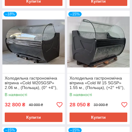
Купити
Купити
–18%
–15%
Холодильна гастрономічна
Холодильна гастрономічна
вітрина «Cold W20SGSP»
вітрина «Cold W 15 SGSP»
2.06 м., (Польща), (0° +4°),
1.55 м., (Польща), (+2° +6°),
викладка 73 см., Б/у
викладка 73 см., Б/у
В наявності
В наявності
32 800
28 050
₴
₴
40 000 ₴
33 000 ₴
Купити
Купити
–15%
–15%