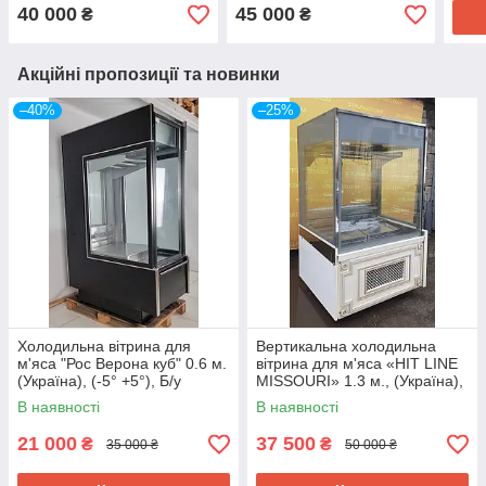
40 000
45 000
₴
₴
Акційні пропозиції та новинки
–40%
–25%
Холодильна вітрина для
Вертикальна холодильна
м'яса "Рос Верона куб" 0.6 м.
вітрина для м'яса «HIT LINE
(Україна), (-5° +5°), Б/у
MISSOURI» 1.3 м., (Україна),
Б/у
В наявності
В наявності
21 000
37 500
₴
₴
35 000 ₴
50 000 ₴