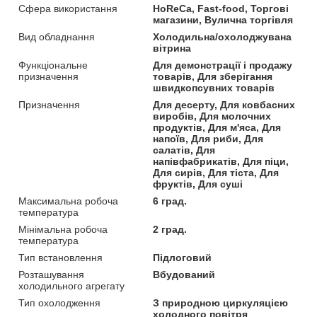
Сфера використання
HoReCa, Fast-food, Торгові
магазини, Вулична торгівля
Вид обладнання
Холодильна/охолоджувана
вітрина
Функціональне
Для демонстрації і продажу
призначення
товарів, Для зберігання
швидкопсувних товарів
Призначення
Для десерту, Для ковбасних
виробів, Для молочних
продуктів, Для м'яса, Для
напоїв, Для риби, Для
салатів, Для
напівфабрикатів, Для піци,
Для сирів, Для тіста, Для
фруктів, Для суші
Максимальна робоча
6 град.
температура
Мінімальна робоча
2 град.
температура
Тип встановлення
Підлоговий
Розташування
Вбудований
холодильного агрегату
Тип охолодження
З природною циркуляцією
холодного повітря