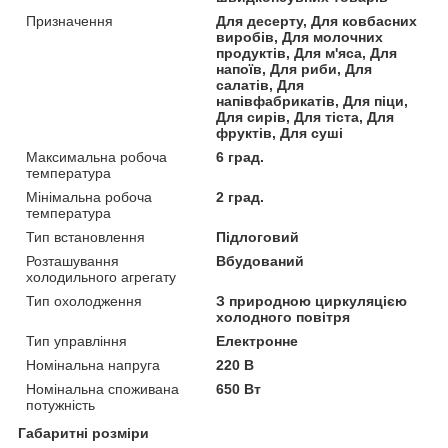
Призначення
Для десерту, Для ковбасних
виробів, Для молочних
продуктів, Для м'яса, Для
напоїв, Для риби, Для
салатів, Для
напівфабрикатів, Для піци,
Для сирів, Для тіста, Для
фруктів, Для суші
Максимальна робоча
6 град.
температура
Мінімальна робоча
2 град.
температура
Тип встановлення
Підлоговий
Розташування
Вбудований
холодильного агрегату
Тип охолодження
З природною циркуляцією
холодного повітря
Тип управління
Електронне
Номінальна напруга
220 В
Номінальна споживана
650 Вт
потужність
Габаритні розміри