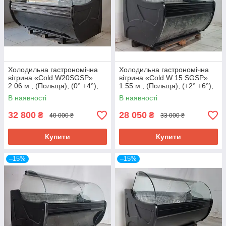
Холодильна гастрономічна
Холодильна гастрономічна
вітрина «Cold W20SGSP»
вітрина «Cold W 15 SGSP»
2.06 м., (Польща), (0° +4°),
1.55 м., (Польща), (+2° +6°),
викладка 73 см., Б/у
викладка 73 см., Б/у
В наявності
В наявності
32 800
28 050
₴
₴
40 000 ₴
33 000 ₴
Купити
Купити
–15%
–15%