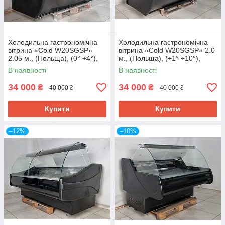
Холодильна гастрономічна
Холодильна гастрономічна
вітрина «Cold W20SGSP»
вітрина «Cold W20SGSP» 2.0
2.05 м., (Польща), (0° +4°),
м., (Польща), (+1° +10°),
викладка 72 см., Б/у
викладка 75 см., Б/у
В наявності
В наявності
34 000
34 000
₴
₴
40 000 ₴
40 000 ₴
Купити
Купити
–12%
–10%