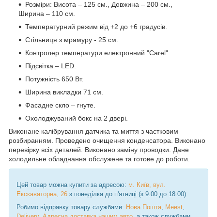
Розміри: Висота – 125 см., Довжина – 200 см.,
Ширина – 110 см.
Температурний режим від +2 до +6 градусів.
Стільниця з мрамуру - 25 см.
Контролер температури електронний "Carel".
Підсвітка – LED.
Потужність 650 Вт.
Ширина викладки 71 см.
Фасадне скло – гнуте.
Охолоджуваний бокс на 2 двері.
Виконане калібрування датчика та миття з частковим
розбиранням. Проведено очищення конденсатора. Виконано
перевірку всіх деталей. Виконано заміну проводки. Дане
холодильне обладнання обслужене та готове до роботи.
Цей товар можна купити за адресою:
м. Київ, вул.
Екскаваторна, 26
з понеділка до п'ятниці (з 9:00 до 18:00)
Робимо відправку товару службами:
Нова Пошта
,
Meest
,
Delivery
,
Адресна доставка нашим авто
, а також службами