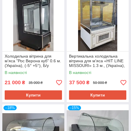
Холодильна вітрина для
Вертикальна холодильна
м'яса "Рос Верона куб" 0.6 м.
вітрина для м'яса «HIT LINE
(Україна), (-5° +5°), Б/у
MISSOURI» 1.3 м., (Україна),
Б/у
В наявності
В наявності
21 000
37 500
₴
₴
35 000 ₴
50 000 ₴
Купити
Купити
–18%
–15%