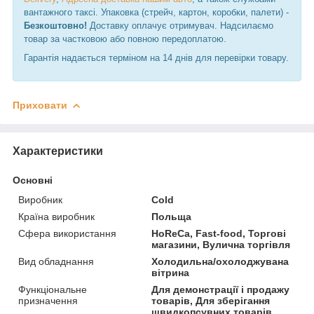
вантажного таксі. Упаковка (стрейч, картон, коробки, палети) -
Безкоштовно!
Доставку оплачує отримувач. Надсилаємо
товар за частковою або повною передоплатою.
Гарантія надається терміном на 14 днів для перевірки товару.
Приховати
Характеристики
Основні
Виробник
Cold
Країна виробник
Польща
Сфера використання
HoReCa, Fast-food, Торгові
магазини, Вулична торгівля
Вид обладнання
Холодильна/охолоджувана
вітрина
Функціональне
Для демонстрації і продажу
призначення
товарів, Для зберігання
швидкопсувних товарів