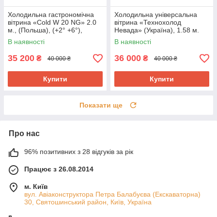
Холодильна гастрономічна
Холодильна універсальна
вітрина «Cold W 20 NG» 2.0
вітрина «Технохолод
м., (Польша), (+2° +6°),
Невада» (Україна), 1.58 м.
новий компрессор, Б/у
(-5° +5°), викладка 90 см., Б/у
В наявності
В наявності
35 200
36 000
₴
₴
40 000 ₴
40 000 ₴
Купити
Купити
Показати ще
Про нас
96% позитивних з 28 відгуків за рік
Працює з 26.08.2014
м. Київ
вул. Авіаконструктора Петра Балабуєва (Екскаваторна)
30, Святошинський район, Київ, Україна