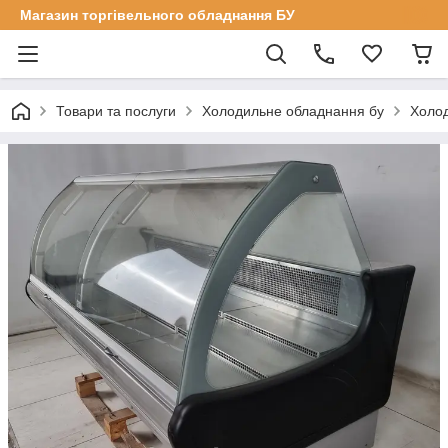
Магазин торгівельного обладнання БУ
Товари та послуги
Холодильне обладнання бу
Холод