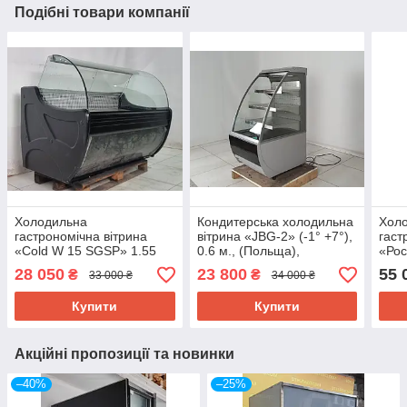
Подібні товари компанії
Холодильна
Кондитерська холодильна
Хол
гастрономічна вітрина
вітрина «JBG-2» (-1° +7°),
гаст
«Cold W 15 SGSP» 1.55
0.6 м., (Польща),
«Рос
м., (Польща), (+2° +6°),
відкритого типу, Б/у
(Укра
28 050
23 800
55 
₴
₴
33 000 ₴
34 000 ₴
викладка 73 см., Б/у
викл
Купити
Купити
Акційні пропозиції та новинки
–40%
–25%