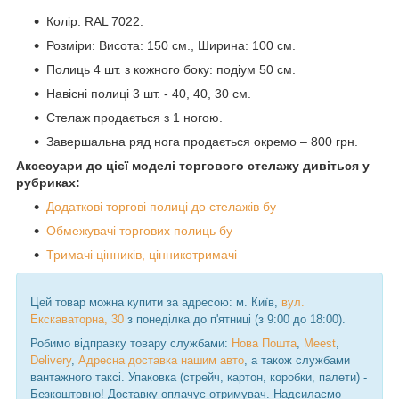
Колір: RAL 7022.
Розміри: Висота: 150 см., Ширина: 100 см.
Полиць 4 шт. з кожного боку: подіум 50 см.
Навісні полиці 3 шт. - 40, 40, 30 см.
Стелаж продається з 1 ногою.
Завершальна ряд нога продається окремо – 800 грн.
Аксесуари до цієї моделі торгового стелажу дивіться у
рубриках:
Додаткові торгові полиці до стелажів бу
Обмежувачі торгових полиць бу
Тримачі цінників, цінникотримачі
Цей товар можна купити за адресою: м. Київ,
вул.
Екскаваторна, 30
з понеділка до п'ятниці (з 9:00 до 18:00).
Робимо відправку товару службами:
Нова Пошта
,
Meest
,
Delivery
,
Адресна доставка нашим авто
, а також службами
вантажного таксі. Упаковка (стрейч, картон, коробки, палети) -
Безкоштовно! Доставку оплачує отримувач. Надсилаємо