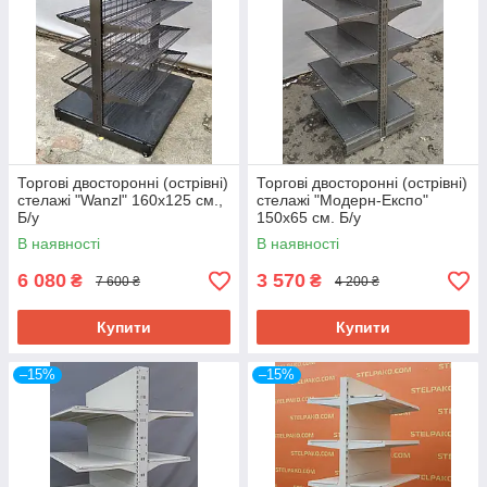
Торгові двосторонні (острівні)
Торгові двосторонні (острівні)
стелажі "Wanzl" 160х125 см.,
стелажі "Модерн-Експо"
Б/у
150х65 см. Б/у
В наявності
В наявності
6 080
3 570
₴
₴
7 600 ₴
4 200 ₴
Купити
Купити
–15%
–15%