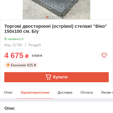
Торгові двосторонні (острівні) стелажі "Віко"
150х100 см. Б/у
В наявності
Код: 11790
Роздріб
4 675
₴
5 500 ₴
Економія
825 ₴
Купити
Опис
Характеристики
Доставка
Оплата
Умови 
Опис