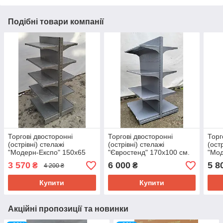
Подібні товари компанії
Торгові двосторонні
Торгові двосторонні
Торг
(острівні) стелажі
(острівні) стелажі
(ост
"Модерн-Експо" 150х65
"Євростенд" 170х100 см.
"Мод
см. Б/у
Б/у
см. 
3 570
6 000
5 8
₴
₴
4 200 ₴
Купити
Купити
Акційні пропозиції та новинки