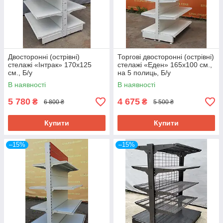
Двосторонні (острівні)
Торгові двосторонні (острівні)
стелажі «Інтрак» 170х125
стелажі «Еден» 165х100 cм.,
см., Б/у
на 5 полиць, Б/у
В наявності
В наявності
5 780
4 675
₴
₴
6 800 ₴
5 500 ₴
Купити
Купити
–15%
–15%