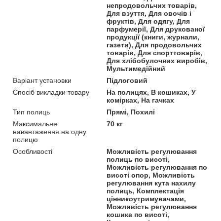
непродовольчих товарів,
Для взуття, Для овочів і
фруктів, Для одягу, Для
парфумерії, Для друкованої
продукції (книги, журнали,
газети), Для продовольчих
товарів, Для спорттоварів,
Для хлібобулочних виробів,
Мультимедійний
Варіант установки
Підлоговий
Спосіб викладки товару
На полицях, В кошиках, У
комірках, На гачках
Тип полиць
Прямі, Похилі
Максимальне
70 кг
навантаження на одну
полицю
Особливості
Можливість регулювання
полиць по висоті,
Можливість регулювання по
висоті опор, Можливість
регулювання кута нахилу
полиць, Комплектація
цінникоутримувачами,
Можливість регулювання
кошика по висоті,