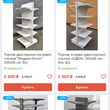
–22%
–20%
Торгові двосторонні (острівні)
Торгові острівні (двосторонні)
стелажі "Модерн-Експо"
стелажі «ЕДЕН» 165х66 см.,
165х66 см. Б/у
білі, Б/у
В наявності
В наявності
2 886
2 800
₴
₴
3 700 ₴
3 500 ₴
Купити
Купити
–20%
–15%