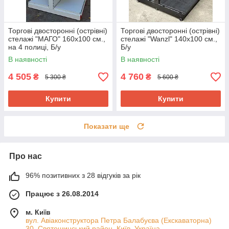
Торгові двосторонні (острівні)
Торгові двосторонні (острівні)
стелажі "МАГО" 160х100 см.,
стелажі "Wanzl" 140х100 см.,
на 4 полиці, Б/у
Б/у
В наявності
В наявності
4 505
4 760
₴
₴
5 300 ₴
5 600 ₴
Купити
Купити
Показати ще
Про нас
96% позитивних з 28 відгуків за рік
Працює з 26.08.2014
м. Київ
вул. Авіаконструктора Петра Балабуєва (Екскаваторна)
30, Святошинський район, Київ, Україна