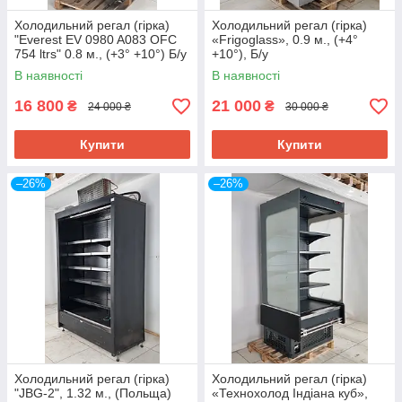
Холодильний регал (гірка)
Холодильний регал (гірка)
"Everest EV 0980 A083 OFC
«Frigoglass», 0.9 м., (+4°
754 ltrs" 0.8 м., (+3° +10°) Б/у
+10°), Б/у
В наявності
В наявності
16 800
21 000
₴
₴
24 000 ₴
30 000 ₴
Купити
Купити
–26%
–26%
Холодильний регал (гірка)
Холодильний регал (гірка)
"JBG-2", 1.32 м., (Польща)
«Технохолод Індіана куб»,