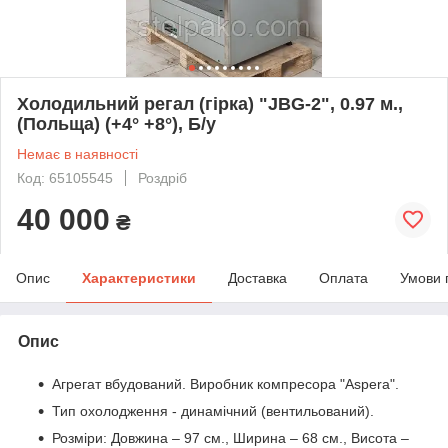
Холодильний регал (гірка) "JBG-2", 0.97 м.,
(Польща) (+4° +8°), Б/у
Немає в наявності
Код: 65105545
Роздріб
40 000
₴
Опис
Характеристики
Доставка
Оплата
Умови 
Опис
Агрегат вбудований. Виробник компресора "Aspera".
Тип охолодження - динамічний (вентильований).
Розміри: Довжина – 97 см., Ширина – 68 см., Висота –