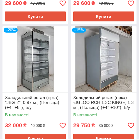
29 600
29 600
₴
₴
40 000 ₴
40 000 ₴
Купити
Купити
–20%
–15%
Холодильний регал (гірка)
Холодильний регал (гірка)
"JBG-2", 0.97 м., (Польща)
«IGLOO RCH 1.3C KING», 1.3
(+4° +8°), Б/у
м., (Польща) (+4° +10°), Б/у
В наявності
В наявності
32 000
29 750
₴
₴
40 000 ₴
35 000 ₴
Купити
Купити