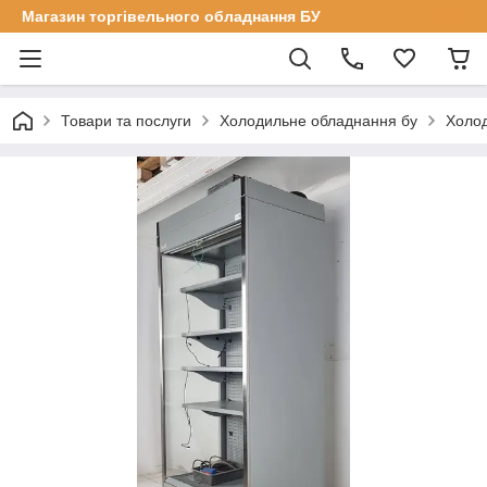
Магазин торгівельного обладнання БУ
Товари та послуги
Холодильне обладнання бу
Холод