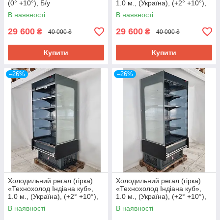
(0° +10°), Б/у
1.0 м., (Україна), (+2° +10°),
Б/у
В наявності
В наявності
29 600
29 600
₴
₴
40 000 ₴
40 000 ₴
Купити
Купити
–26%
–26%
Холодильний регал (гірка)
Холодильний регал (гірка)
«Технохолод Індіана куб»,
«Технохолод Індіана куб»,
1.0 м., (Україна), (+2° +10°),
1.0 м., (Україна), (+2° +10°),
Б/у
Б/у
В наявності
В наявності