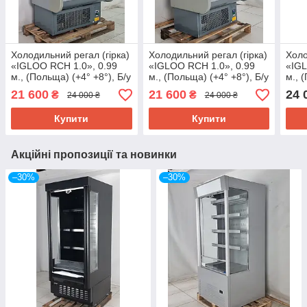
Холодильний регал (гірка)
Холодильний регал (гірка)
Холо
«IGLOO RCH 1.0», 0.99
«IGLOO RCH 1.0», 0.99
«IGL
м., (Польща) (+4° +8°), Б/у
м., (Польща) (+4° +8°), Б/у
м., 
21 600
21 600
24 
₴
₴
24 000 ₴
24 000 ₴
Купити
Купити
Акційні пропозиції та новинки
–30%
–30%