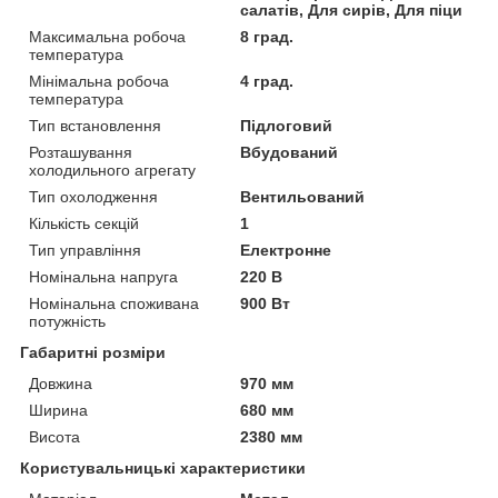
салатів, Для сирів, Для піци
Максимальна робоча
8 град.
температура
Мінімальна робоча
4 град.
температура
Тип встановлення
Підлоговий
Розташування
Вбудований
холодильного агрегату
Тип охолодження
Вентильований
Кількість секцій
1
Тип управління
Електронне
Номінальна напруга
220 В
Номінальна споживана
900 Вт
потужність
Габаритні розміри
Довжина
970 мм
Ширина
680 мм
Висота
2380 мм
Користувальницькі характеристики