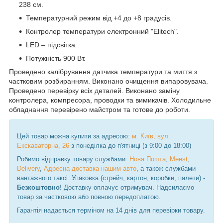
238 см.
Температурний режим від +4 до +8 градусів.
Контролер температури електронний "Elitech".
LED – підсвітка.
Потужність 900 Вт.
Проведено калібрування датчика температури та миття з
частковим розбиранням. Виконано очищення випаровувача.
Проведено перевірку всіх деталей. Виконано заміну
контролера, компресора, проводки та вимикачів. Холодильне
обладнання перевірено майстром та готове до роботи.
Цей товар можна купити за адресою:
м. Київ, вул.
Екскаваторна, 26
з понеділка до п'ятниці (з 9:00 до 18:00)
Робимо відправку товару службами:
Нова Пошта
,
Meest
,
Delivery
,
Адресна доставка нашим авто
, а також службами
вантажного таксі. Упаковка (стрейч, картон, коробки, палети) -
Безкоштовно!
Доставку оплачує отримувач. Надсилаємо
товар за частковою або повною передоплатою.
Гарантія надається терміном на 14 днів для перевірки товару.