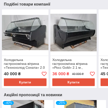
Подібні товари компанії
Холодильна
Холодильна
Хол
гастрономічна вітрина
гастрономічна вітрина
гаст
«Технохолод Соната» 2.0
«Росс Gold» 2.1 м.,
«Тех
м., (Україна), (0° +4°),
(Україна), (+2° +10°),
м., (
40 000
36 000
45 
₴
₴
40 000 ₴
викладка 77 см., Б/у
викладка 72 см., Б/у
викл
Купити
Купити
Акційні пропозиції та новинки
–40%
–25%