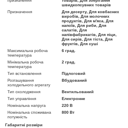
призначення
товарів, Для зберігання
швидкопсувних товарів
Призначення
Для десерту, Для ковбасних
виробів, Для молочних
продуктів, Для м'яса, Для
напоїв, Для риби, Для
салатів, Для
напівфабрикатів, Для піци,
Для сирів, Для тіста, Для
фруктів, Для суші
Максимальна робоча
6 град.
температура
Мінімальна робоча
2 град.
температура
Тип встановлення
Підлоговий
Розташування
Вбудований
холодильного агрегату
Тип охолодження
Вентильований
Тип управління
Електронне
Номінальна напруга
220 В
Номінальна споживана
800 Вт
потужність
Габаритні розміри