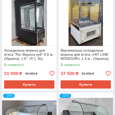
Холодильна вітрина для
Вертикальна холодильна
м'яса "Рос Верона куб" 0.6 м.
вітрина для м'яса «HIT LINE
(Україна), (-5° +5°), Б/у
MISSOURI» 1.3 м., (Україна),
Б/у
В наявності
В наявності
21 000
37 500
₴
₴
35 000 ₴
50 000 ₴
Купити
Купити
–18%
–15%