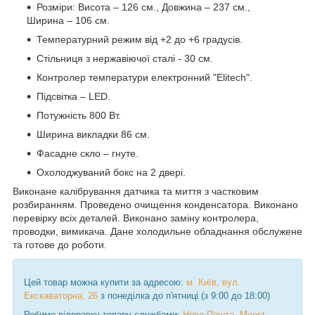
Розміри: Висота – 126 см., Довжина – 237 см.,
Ширина – 106 см.
Температурний режим від +2 до +6 градусів.
Стільниця з нержавіючої сталі - 30 см.
Контролер температури електронний "Elitech".
Підсвітка – LED.
Потужність 800 Вт.
Ширина викладки 86 см.
Фасадне скло – гнуте.
Охолоджуваний бокс на 2 двері.
Виконане калібрування датчика та миття з частковим
розбиранням. Проведено очищення конденсатора. Виконано
перевірку всіх деталей. Виконано заміну контролера,
проводки, вимикача. Дане холодильне обладнання обслужене
та готове до роботи.
Цей товар можна купити за адресою:
м. Київ, вул.
Екскаваторна, 26
з понеділка до п'ятниці (з 9:00 до 18:00)
Робимо відправку товару службами:
Нова Пошта
,
Meest
,