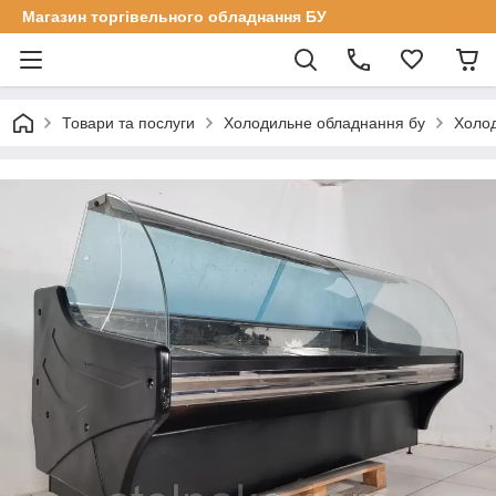
Магазин торгівельного обладнання БУ
Товари та послуги
Холодильне обладнання бу
Холод