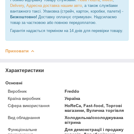
Delivery
,
Адресна доставка нашим авто
, а також службами
вантажного таксі. Упаковка (стрейч, картон, коробки, палети) -
Безкоштовно!
Доставку оплачує отримувач. Надсилаємо
товар за частковою або повною передоплатою.
Гарантія надається терміном на 14 днів для перевірки товару.
Приховати
Характеристики
Основні
Виробник
Freddo
Країна виробник
Україна
Сфера використання
HoReCa, Fast-food, Торгові
магазини, Вулична торгівля
Вид обладнання
Холодильна/охолоджувана
вітрина
Функціональне
Для демонстрації і продажу