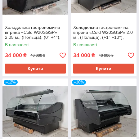
Холодильна гастрономічна
Холодильна гастрономічна
вітрина «Cold W20SGSP»
вітрина «Cold W20SGSP» 2.0
2.05 м., (Польща), (0° +4°),
м., (Польща), (+1° +10°),
викладка 72 см., Б/у
викладка 75 см., Б/у
В наявності
В наявності
34 000
34 000
₴
₴
40 000 ₴
40 000 ₴
Купити
Купити
–12%
–10%