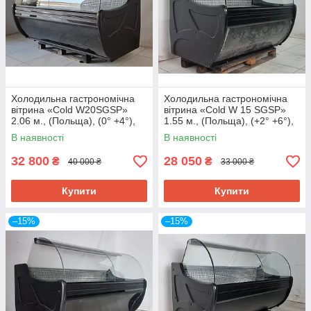
Холодильна гастрономічна
Холодильна гастрономічна
вітрина «Cold W20SGSP»
вітрина «Cold W 15 SGSP»
2.06 м., (Польща), (0° +4°),
1.55 м., (Польща), (+2° +6°),
викладка 73 см., Б/у
викладка 73 см., Б/у
В наявності
В наявності
32 800
28 050
₴
₴
40 000 ₴
33 000 ₴
Купити
Купити
–15%
–15%