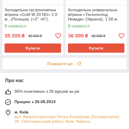
Холодильна гастрономічна
Холодильна універсальна
вітрина «Cold W 20 NG» 2.0
вітрина «Технохолод
м., (Польша), (+2° +6°),
Невада» (Україна), 1.58 м.
новий компрессор, Б/у
(-5° +5°), викладка 90 см., Б/у
В наявності
В наявності
35 200
36 000
₴
₴
40 000 ₴
40 000 ₴
Купити
Купити
Показати ще
Про нас
96% позитивних з 28 відгуків за рік
Працює з 26.08.2014
м. Київ
вул. Авіаконструктора Петра Балабуєва (Екскаваторна)
30, Святошинський район, Київ, Україна