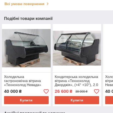
Всі умови повернення
Подібні товари компанії
Холодильна
Кондитерська холодильна
Холо
гастрономічна вітрина
вітрина «Технохолод
вітр
«Технохолод Невада»
Джорджія», (+4° +10°), 2.0
Нева
(Україна), 1.58 м. (-2°
м., (Україна), викладка 90
(-5°
40 000
26 600
40 
₴
₴
38 000 ₴
+8°), викладка 90 см., Б/у
см., Б/у
Б/у
Купити
Купити