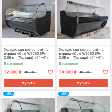
Холодильна гастрономічна
Холодильна гастрономічна
вітрина «Cold W20SGSP»
вітрина «Cold W20SGSP»
2.06 м., (Польща), (0° +4°),
2.05 м., (Польща), (0° +4°),
викладка 73 см., Б/у
викладка 72 см., Б/у
В наявності
В наявності
32 800
34 000
₴
₴
40 000 ₴
40 000 ₴
Купити
Купити
–15%
–15%