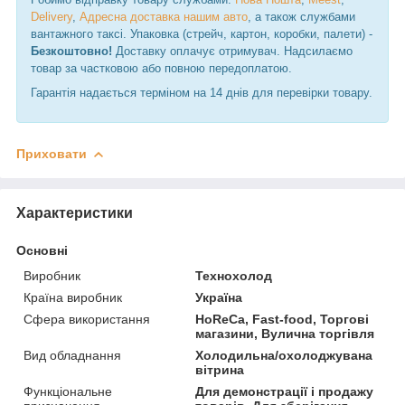
Delivery
,
Адресна доставка нашим авто
, а також службами
вантажного таксі. Упаковка (стрейч, картон, коробки, палети) -
Безкоштовно!
Доставку оплачує отримувач. Надсилаємо
товар за частковою або повною передоплатою.
Гарантія надається терміном на 14 днів для перевірки товару.
Приховати
Характеристики
Основні
Виробник
Технохолод
Країна виробник
Україна
Сфера використання
HoReCa, Fast-food, Торгові
магазини, Вулична торгівля
Вид обладнання
Холодильна/охолоджувана
вітрина
Функціональне
Для демонстрації і продажу