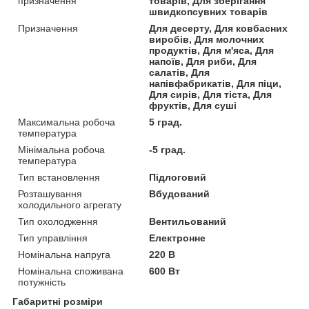
призначення
товарів, Для зберігання
швидкопсувних товарів
Призначення
Для десерту, Для ковбасних
виробів, Для молочних
продуктів, Для м'яса, Для
напоїв, Для риби, Для
салатів, Для
напівфабрикатів, Для піци,
Для сирів, Для тіста, Для
фруктів, Для суші
Максимальна робоча
5 град.
температура
Мінімальна робоча
-5 град.
температура
Тип встановлення
Підлоговий
Розташування
Вбудований
холодильного агрегату
Тип охолодження
Вентильований
Тип управління
Електронне
Номінальна напруга
220 В
Номінальна споживана
600 Вт
потужність
Габаритні розміри