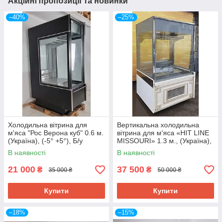
Акційні пропозиції та новинки
–40%
–25%
Холодильна вітрина для
Вертикальна холодильна
м'яса "Рос Верона куб" 0.6 м.
вітрина для м'яса «HIT LINE
(Україна), (-5° +5°), Б/у
MISSOURI» 1.3 м., (Україна),
Б/у
В наявності
В наявності
21 000
37 500
₴
₴
35 000 ₴
50 000 ₴
Купити
Купити
–18%
–15%