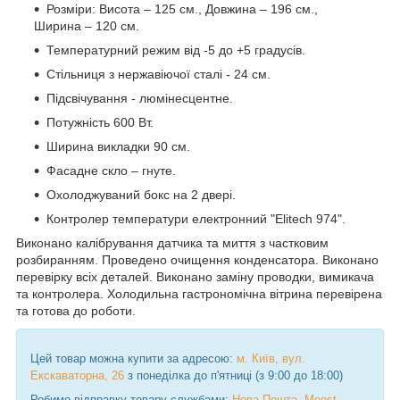
Розміри: Висота – 125 см., Довжина – 196 см.,
Ширина – 120 см.
Температурний режим від -5 до +5 градусів.
Стільниця з нержавіючої сталі - 24 см.
Підсвічування - люмінесцентне.
Потужність 600 Вт.
Ширина викладки 90 см.
Фасадне скло – гнуте.
Охолоджуваний бокс на 2 двері.
Контролер температури електронний "Elitech 974".
Виконано калібрування датчика та миття з частковим
розбиранням. Проведено очищення конденсатора. Виконано
перевірку всіх деталей. Виконано заміну проводки, вимикача
та контролера. Холодильна гастрономічна вітрина перевірена
та готова до роботи.
Цей товар можна купити за адресою:
м. Київ, вул.
Екскаваторна, 26
з понеділка до п'ятниці (з 9:00 до 18:00)
Робимо відправку товару службами:
Нова Пошта
,
Meest
,