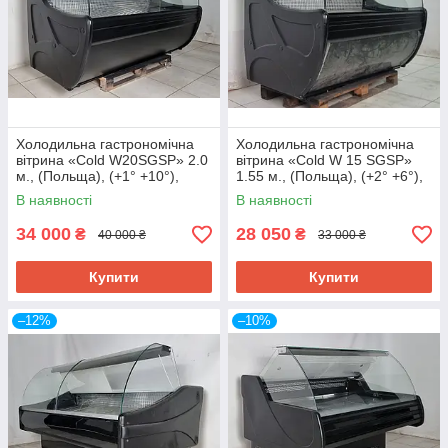
Холодильна гастрономічна
Холодильна гастрономічна
вітрина «Cold W20SGSP» 2.0
вітрина «Cold W 15 SGSP»
м., (Польща), (+1° +10°),
1.55 м., (Польща), (+2° +6°),
викладка 75 см., Б/у
викладка 73 см., Б/у
В наявності
В наявності
34 000
28 050
₴
₴
40 000 ₴
33 000 ₴
Купити
Купити
–12%
–10%