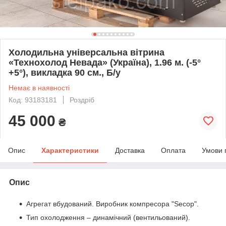
Холодильна універсальна вітрина
«Технохолод Невада» (Україна), 1.96 м. (-5°
+5°), викладка 90 см., Б/у
Немає в наявності
Код: 93183181
Роздріб
45 000
₴
Опис
Характеристики
Доставка
Оплата
Умови 
Опис
Агрегат вбудований. Виробник компресора "Secop".
Тип охолодження – динамічний (вентильований).