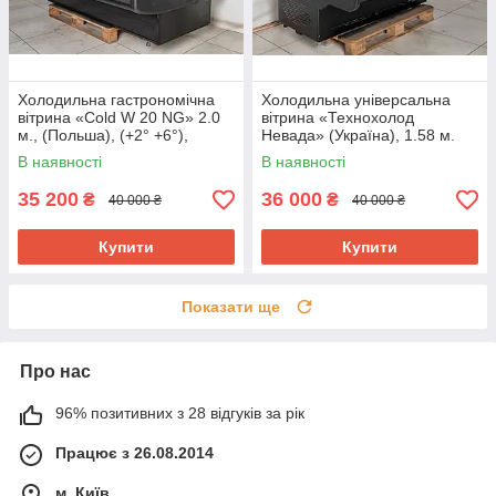
Холодильна гастрономічна
Холодильна універсальна
вітрина «Cold W 20 NG» 2.0
вітрина «Технохолод
м., (Польша), (+2° +6°),
Невада» (Україна), 1.58 м.
новий компрессор, Б/у
(-5° +5°), викладка 90 см., Б/у
В наявності
В наявності
35 200
36 000
₴
₴
40 000 ₴
40 000 ₴
Купити
Купити
Показати ще
Про нас
96% позитивних з 28 відгуків за рік
Працює з 26.08.2014
м. Київ