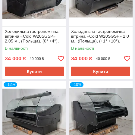
Холодильна гастрономічна
Холодильна гастрономічна
вітрина «Cold W20SGSP»
вітрина «Cold W20SGSP» 2.0
2.05 м., (Польща), (0° +4°),
м., (Польща), (+1° +10°),
викладка 72 см., Б/у
викладка 75 см., Б/у
В наявності
В наявності
34 000
34 000
₴
₴
40 000 ₴
40 000 ₴
Купити
Купити
–12%
–10%