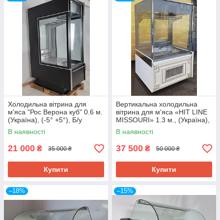
Холодильна вітрина для
Вертикальна холодильна
м'яса "Рос Верона куб" 0.6 м.
вітрина для м'яса «HIT LINE
(Україна), (-5° +5°), Б/у
MISSOURI» 1.3 м., (Україна),
Б/у
В наявності
В наявності
21 000
37 500
₴
₴
35 000 ₴
50 000 ₴
Купити
Купити
–18%
–15%