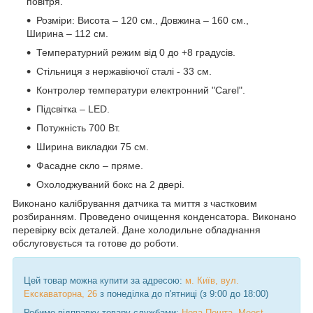
повітря.
Розміри: Висота – 120 см., Довжина – 160 см.,
Ширина – 112 см.
Температурний режим від 0 до +8 градусів.
Стільниця з нержавіючої сталі - 33 см.
Контролер температури електронний "Carel".
Підсвітка – LED.
Потужність 700 Вт.
Ширина викладки 75 см.
Фасадне скло – пряме.
Охолоджуваний бокс на 2 двері.
Виконано калібрування датчика та миття з частковим
розбиранням. Проведено очищення конденсатора. Виконано
перевірку всіх деталей. Дане холодильне обладнання
обслуговується та готове до роботи.
Цей товар можна купити за адресою:
м. Київ, вул.
Екскаваторна, 26
з понеділка до п'ятниці (з 9:00 до 18:00)
Робимо відправку товару службами:
Нова Пошта
,
Meest
,