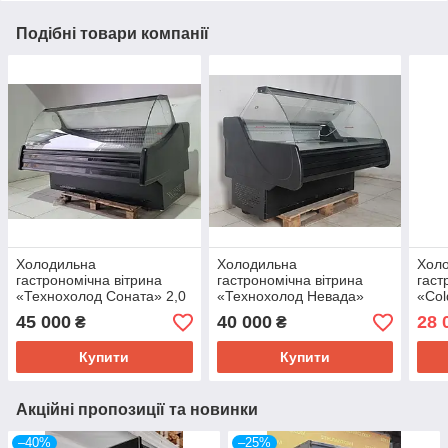
Подібні товари компанії
Холодильна
Холодильна
Хол
гастрономічна вітрина
гастрономічна вітрина
гаст
«Технохолод Соната» 2,0
«Технохолод Невада»
«Col
м., (Україна), (0° +4°),
(Україна), 1.58 м. (-2°
м., 
45 000
40 000
28 
₴
₴
викладка 75 см., Б/у
+8°), викладка 90 см., Б/у
викл
Купити
Купити
Акційні пропозиції та новинки
–40%
–25%