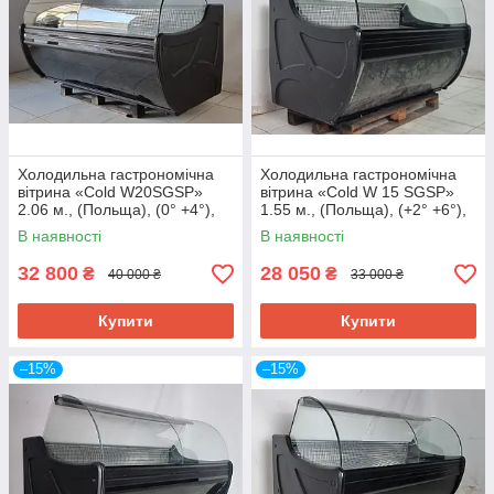
Холодильна гастрономічна
Холодильна гастрономічна
вітрина «Cold W20SGSP»
вітрина «Cold W 15 SGSP»
2.06 м., (Польща), (0° +4°),
1.55 м., (Польща), (+2° +6°),
викладка 73 см., Б/у
викладка 73 см., Б/у
В наявності
В наявності
32 800
28 050
₴
₴
40 000 ₴
33 000 ₴
Купити
Купити
–15%
–15%