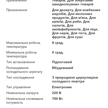
призначення
товарів, Для зберігання
швидкопсувних товарів
Призначення
Для десерту, Для ковбасних
виробів, Для молочних
продуктів, Для м'яса, Для
напоїв, Для риби, Для
салатів, Для
напівфабрикатів, Для піци,
Для сирів, Для тіста, Для
фруктів, Для суші
Максимальна робоча
8 град.
температура
Мінімальна робоча
0 град.
температура
Тип встановлення
Підлоговий
Розташування
Вбудований
холодильного агрегату
Тип охолодження
З природною циркуляцією
холодного повітря
Тип управління
Електронне
Номінальна напруга
220 В
Номінальна споживана
700 Вт
потужність