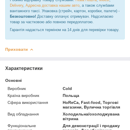
Delivery
,
Адресна доставка нашим авто
, а також службами
вантажного таксі. Упаковка (стрейч, картон, коробки, палети) -
Безкоштовно!
Доставку оплачує отримувач. Надсилаємо
товар за частковою або повною передоплатою.
Гарантія надається терміном на 14 днів для перевірки товару.
Приховати
Характеристики
Основні
Виробник
Cold
Країна виробник
Польща
Сфера використання
HoReCa, Fast-food, Торгові
магазини, Вулична торгівля
Вид обладнання
Холодильна/охолоджувана
вітрина
Функціональне
Для демонстрації і продажу