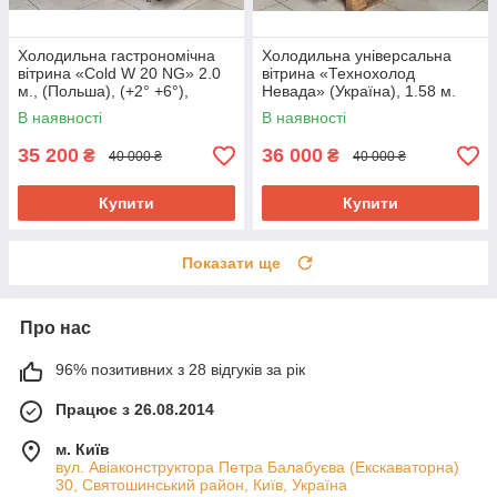
Холодильна гастрономічна
Холодильна універсальна
вітрина «Cold W 20 NG» 2.0
вітрина «Технохолод
м., (Польша), (+2° +6°),
Невада» (Україна), 1.58 м.
новий компрессор, Б/у
(-5° +5°), викладка 90 см., Б/у
В наявності
В наявності
35 200
36 000
₴
₴
40 000 ₴
40 000 ₴
Купити
Купити
Показати ще
Про нас
96% позитивних з 28 відгуків за рік
Працює з 26.08.2014
м. Київ
вул. Авіаконструктора Петра Балабуєва (Екскаваторна)
30, Святошинський район, Київ, Україна