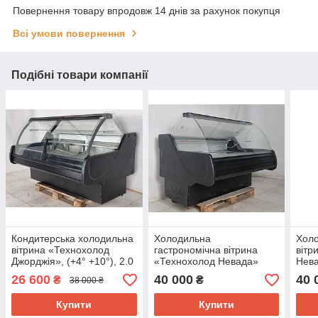
Повернення товару впродовж 14 днів за рахунок покупця
Всі умови повернення
Подібні товари компанії
Кондитерська холодильна
Холодильна
Холо
вітрина «Технохолод
гастрономічна вітрина
вітр
Джорджія», (+4° +10°), 2.0
«Технохолод Невада»
Нева
м., (Україна), викладка 90
(Україна), 1.58 м. (-2°
(-5°
26 600
40 000
40 
₴
₴
38 000 ₴
см., Б/у
+8°), викладка 90 см., Б/у
Б/у
Купити
Купити