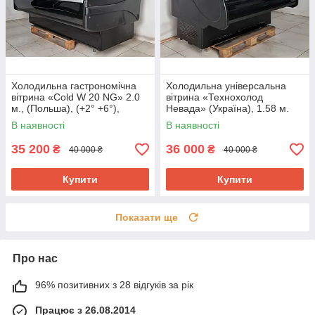
Холодильна гастрономічна
Холодильна універсальна
вітрина «Cold W 20 NG» 2.0
вітрина «Технохолод
м., (Польша), (+2° +6°),
Невада» (Україна), 1.58 м.
новий компрессор, Б/у
(-5° +5°), викладка 90 см., Б/у
В наявності
В наявності
35 200
36 000
₴
₴
40 000 ₴
40 000 ₴
Купити
Купити
Показати ще
Про нас
96% позитивних з 28 відгуків за рік
Працює з 26.08.2014