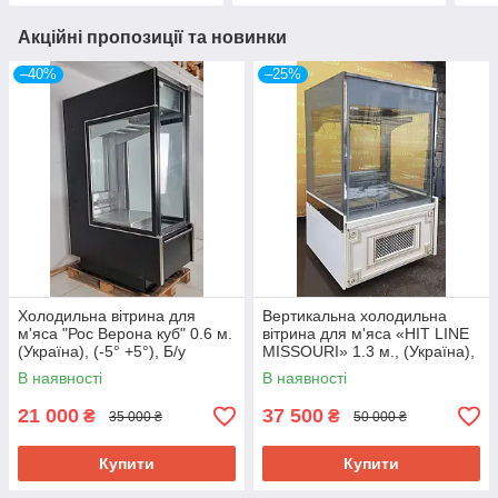
Акційні пропозиції та новинки
–40%
–25%
Холодильна вітрина для
Вертикальна холодильна
м'яса "Рос Верона куб" 0.6 м.
вітрина для м'яса «HIT LINE
(Україна), (-5° +5°), Б/у
MISSOURI» 1.3 м., (Україна),
Б/у
В наявності
В наявності
21 000
37 500
₴
₴
35 000 ₴
50 000 ₴
Купити
Купити