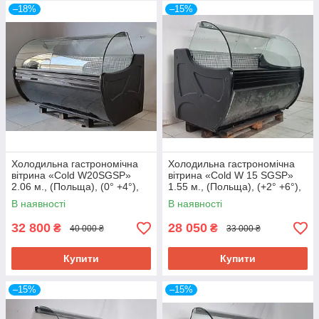
–18%
–15%
Холодильна гастрономічна
Холодильна гастрономічна
вітрина «Cold W20SGSP»
вітрина «Cold W 15 SGSP»
2.06 м., (Польща), (0° +4°),
1.55 м., (Польща), (+2° +6°),
викладка 73 см., Б/у
викладка 73 см., Б/у
В наявності
В наявності
32 800
28 050
₴
₴
40 000 ₴
33 000 ₴
Купити
Купити
–15%
–15%