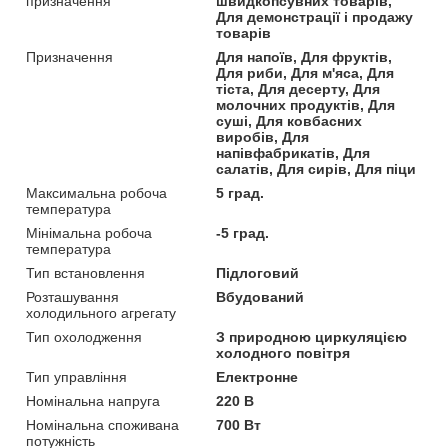
призначення
швидкопсувних товарів,
Для демонстрації і продажу
товарів
Призначення
Для напоїв, Для фруктів,
Для риби, Для м'яса, Для
тіста, Для десерту, Для
молочних продуктів, Для
суші, Для ковбасних
виробів, Для
напівфабрикатів, Для
салатів, Для сирів, Для піци
Максимальна робоча
5 град.
температура
Мінімальна робоча
-5 град.
температура
Тип встановлення
Підлоговий
Розташування
Вбудований
холодильного агрегату
Тип охолодження
З природною циркуляцією
холодного повітря
Тип управління
Електронне
Номінальна напруга
220 В
Номінальна споживана
700 Вт
потужність