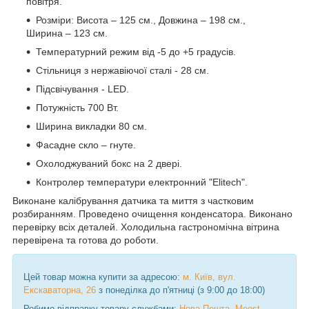
повітря.
Розміри: Висота – 125 см., Довжина – 198 см.,
Ширина – 123 см.
Температурний режим від -5 до +5 градусів.
Стільниця з нержавіючої сталі - 28 см.
Підсвічування - LED.
Потужність 700 Вт.
Ширина викладки 80 см.
Фасадне скло – гнуте.
Охолоджуваний бокс на 2 двері.
Контролер температури електронний "Elitech".
Виконане калібрування датчика та миття з частковим
розбиранням. Проведено очищення конденсатора. Виконано
перевірку всіх деталей. Холодильна гастрономічна вітрина
перевірена та готова до роботи.
Цей товар можна купити за адресою:
м. Київ, вул.
Екскаваторна, 26
з понеділка до п'ятниці (з 9:00 до 18:00)
Робимо відправку товару службами:
Нова Пошта
,
Meest
,