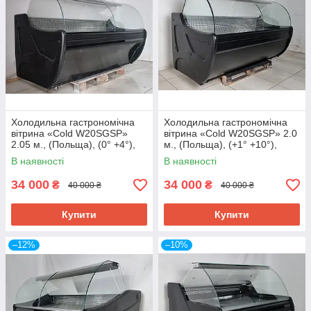
Холодильна гастрономічна
Холодильна гастрономічна
вітрина «Cold W20SGSP»
вітрина «Cold W20SGSP» 2.0
2.05 м., (Польща), (0° +4°),
м., (Польща), (+1° +10°),
викладка 72 см., Б/у
викладка 75 см., Б/у
В наявності
В наявності
34 000
34 000
₴
₴
40 000 ₴
40 000 ₴
Купити
Купити
–12%
–10%