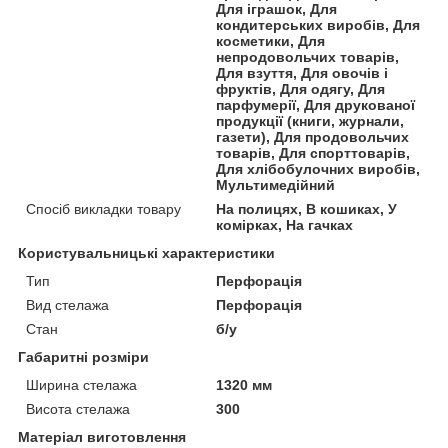
Для іграшок, Для
кондитерських виробів, Для
косметики, Для
непродовольчих товарів,
Для взуття, Для овочів і
фруктів, Для одягу, Для
парфумерії, Для друкованої
продукції (книги, журнали,
газети), Для продовольчих
товарів, Для спорттоварів,
Для хлібобулочних виробів,
Мультимедійний
Спосіб викладки товару
На полицях, В кошиках, У
комірках, На гачках
Користувальницькі характеристики
Тип
Перфорація
Вид стелажа
Перфорація
Стан
б/у
Габаритні розміри
Ширина стелажа
1320 мм
Висота стелажа
300
Матеріал виготовлення