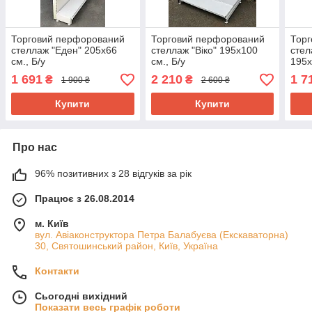
Торговий перфорований
Торговий перфорований
Тор
стеллаж "Еден" 205х66
стеллаж "Віко" 195х100
стел
см., Б/у
см., Б/у
195х
1 691
2 210
1 7
₴
₴
1 900 ₴
2 600 ₴
Купити
Купити
Про нас
96% позитивних з 28 відгуків за рік
Працює з 26.08.2014
м. Київ
вул. Авіаконструктора Петра Балабуєва (Екскаваторна)
30, Святошинський район, Київ, Україна
Контакти
Сьогодні вихідний
Показати весь графік роботи