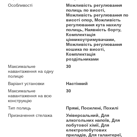
Особливості
Можливість регулювання
полиць по висоті,
Можливість регулювання по
висоті опор, Можливість
регулювання кута нахилу
полиць, Наявність борту,
Комплектація
цінникоутримувачами,
Можливість регулювання
кошика по висоті,
Комплектація
роздільниками
Максимальне
30
навантаження на одну
полицю
Варіант установки
Настінний
Максимальне
30
навантаження на всю
конструкцію
Тип полиць
Прямі, Посилені, Похилі
Призначення стелажа
Універсальний, Для
алкогольних напоїв, Для
побутової хімії, Для
електропобутових
приладів, Для галантереї,