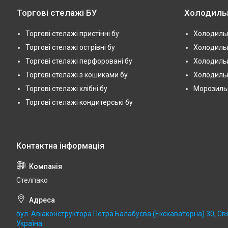
Торгові стелажі БУ
Холодиль
Торгові стелажі пристінні бу
Холодильн
Торгові стелажі острівні бу
Холодильн
Торгові стелажі перфоровані бу
Холодильн
Торгові стелажі з кошиками бу
Холодильн
Торгові стелажі хлібні бу
Морозильні
Торгові стелажі кондитерські бу
Стелпако
вул. Авіаконструктора Петра Балабуєва (Екскаваторна) 30, Св
Україна