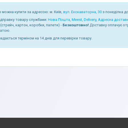
 можна купити за адресою: м. Київ,
вул. Екскаваторна, 30
з понеділка до 
ідправку товару службами:
Нова Пошта
,
Meest
,
Delivery
,
Адресна достав
(стрейч, картон, коробки, палети) -
Безкоштовно!
Доставку оплачує от
атою.
надається терміном на 14 днів для перевірки товару.