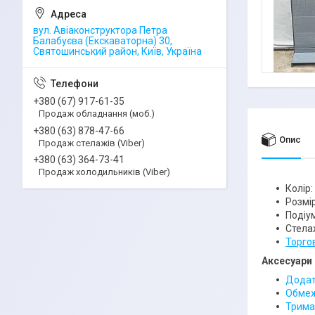
вул. Авіаконструктора Петра
Балабуєва (Екскаваторна) 30,
Святошинський район, Київ, Україна
+380 (67) 917-61-35
Продаж обладнання (моб.)
+380 (63) 878-47-66
Опис
Продаж стелажів (Viber)
+380 (63) 364-73-41
Продаж холодильників (Viber)
Колір:
Розмір
Подіум
Стела
Торго
Аксесуари 
Додатк
Обмеж
Тримач