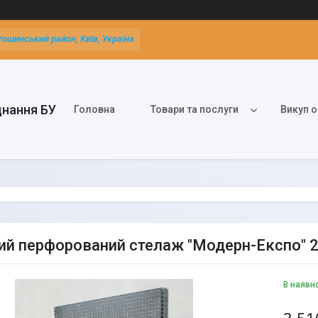
тошинський район, Київ, Україна
днання БУ
Головна
Товари та послуги
Викуп о
ий перфорований стелаж "Модерн-Експо" 2
В наявн