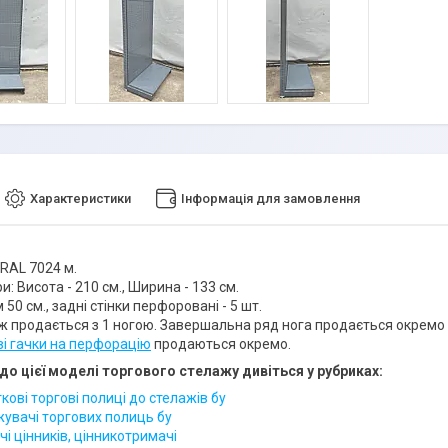
Характеристики
Інформація для замовлення
 RAL 7024 м.
и: Висота - 210 см., Ширина - 133 см.
 50 см., задні стінки перфоровані - 5 шт.
ж продається з 1 ногою. Завершальна ряд нога продається окремо -
ві гачки на перфорацію
продаються окремо.
до цієї моделі торгового стелажу дивіться у рубриках:
ові торгові полиці до стелажів бу
увачі торгових полиць бу
і цінників, цінникотримачі