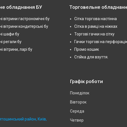
не обладнання БУ
Торговельне обладнанн
і вітрини гастрономічні бу
Сітка торгова настінна
і вітрини кондитерські бу
Сітка в рамці на ніжках
і шафи бу
Торгові гачки на сітку
і регали бу
Гачки торгові на перфораці
 вітрини, ларі бу
Промо кошик
Стійка для взуття.
Графік роботи
Понеділок
Вівторок
Середа
ятошинський район, Київ,
Четвер