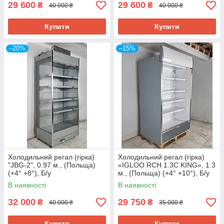
29 600
29 600
₴
₴
40 000 ₴
40 000 ₴
Купити
Купити
–20%
–15%
Холодильний регал (гірка)
Холодильний регал (гірка)
"JBG-2", 0.97 м., (Польща)
«IGLOO RCH 1.3C KING», 1.3
(+4° +8°), Б/у
м., (Польща) (+4° +10°), Б/у
В наявності
В наявності
32 000
29 750
₴
₴
40 000 ₴
35 000 ₴
Купити
Купити