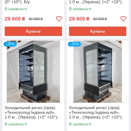
(0° +10°), Б/у
1.0 м., (Україна), (+2° +10°),
Б/у
В наявності
В наявності
29 600
29 600
₴
₴
40 000 ₴
40 000 ₴
Купити
Купити
–26%
–26%
Холодильний регал (гірка)
Холодильний регал (гірка)
«Технохолод Індіана куб»,
«Технохолод Індіана куб»,
1.0 м., (Україна), (+2° +10°),
1.0 м., (Україна), (+2° +10°),
Б/у
Б/у
В наявності
В наявності