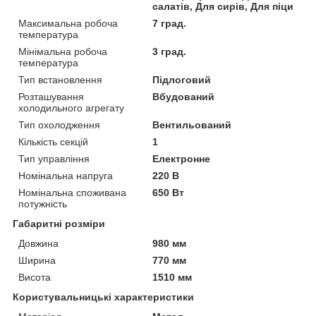
салатів, Для сирів, Для піци
Максимальна робоча
7 град.
температура
Мінімальна робоча
3 град.
температура
Тип встановлення
Підлоговий
Розташування
Вбудований
холодильного агрегату
Тип охолодження
Вентильований
Кількість секцій
1
Тип управління
Електронне
Номінальна напруга
220 В
Номінальна споживана
650 Вт
потужність
Габаритні розміри
Довжина
980 мм
Ширина
770 мм
Висота
1510 мм
Користувальницькі характеристики