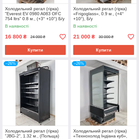
Холодильний регал (гірка)
Холодильний регал (гірка)
"Everest EV 0980 A083 OFC
«Frigoglass», 0.9 м., (+4°
754 ltrs" 0.8 м., (+3° +10°) Б/у
+10°), Б/у
В наявності
В наявності
16 800
21 000
₴
₴
24 000 ₴
30 000 ₴
Купити
Купити
–26%
–26%
Холодильний регал (гірка)
Холодильний регал (гірка)
"JBG-2", 1.32 м., (Польща)
«Технохолод Індіана куб»,