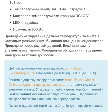
151 см.
Температурний режим від +3 до +7 градусів.
Контролер температури електронний "IGLOO".
LED – підсвітка.
Потужність 650 Вт.
Проведено калібрування датчика температури та миття з
частковим розбиранням. Виконано очищення конденсатора.
Проведено перевірку всіх деталей. Виконано заміну
елементів освітлення. Холодильне обладнання перевірено
майстром та готове до роботи.
Цей товар можна купити за адресою:
м. Київ, вул.
Екскаваторна, 26
з понеділка до п'ятниці (з 9:00 до 18:00)
Робимо відправку товару службами:
Нова Пошта
,
Meest
,
Delivery
,
Адресна доставка нашим авто
, а також службами
вантажного таксі. Упаковка (стрейч, картон, коробки, палети) -
Безкоштовно!
Доставку оплачує отримувач. Надсилаємо
товар за частковою або повною передоплатою.
Гарантія надається терміном на 14 днів для перевірки товару.