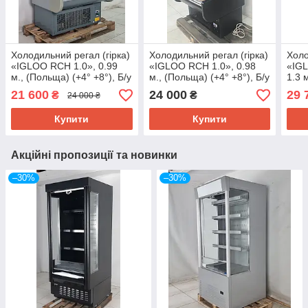
Холодильний регал (гірка)
Холодильний регал (гірка)
Холо
«IGLOO RCH 1.0», 0.99
«IGLOO RCH 1.0», 0.98
«IG
м., (Польща) (+4° +8°), Б/у
м., (Польща) (+4° +8°), Б/у
1.3 
+10°
21 600
24 000
29 
₴
₴
24 000 ₴
Купити
Купити
Акційні пропозиції та новинки
–30%
–30%