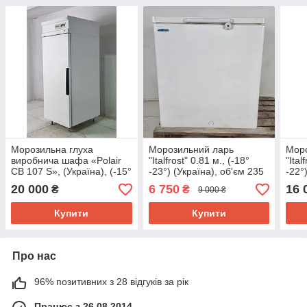
Морозильна глуха
Морозильний ларь
Мор
виробнича шафа «Polair
"Italfrost" 0.81 м., (-18°
"Ital
CB 107 S», (Україна), (-15°
-23°) (Україна), об'єм 235
-22°
-18°) об'єм 700 л., Б/у
л., Б/у
л., Б
20 000
6 750
16 
₴
₴
9 000 ₴
Купити
Купити
Про нас
96% позитивних з 28 відгуків за рік
Працює з 26.08.2014