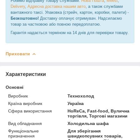
Робимо відправку товару службами:
Нова Пошта
,
Meest
,
Delivery
,
Адресна доставка нашим авто
, а також службами
вантажного таксі. Упаковка (стрейч, картон, коробки, палети) -
Безкоштовно!
Доставку оплачує отримувач. Надсилаємо
товар за частковою або повною передоплатою.
Гарантія надається терміном на 14 днів для перевірки товару.
Приховати
Характеристики
Основні
Виробник
Технохолод
Країна виробник
Україна
Сфера використання
HoReCa, Fast-food, Вулична
торгівля, Торгові магазини
Вид обладнання
Холодильна шафа
Функціональне
Для зберігання
призначення
швидкопсувних товарів,