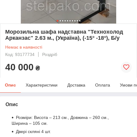
Морозильна шафа надставна "Технохолод
Арканзас" 2.63 м., (Україна), (-15° -18°), Б/у
Немає в наявності
Код: 93177734
Роздріб
40 000
₴
Опис
Характеристики
Доставка
Оплата
Умови п
Опис
Розміри: Висота – 213 см., Довжина – 260 см.,
Ширина – 105 см.
Двері скляні 4 шт.