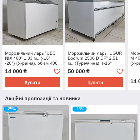
Морозильний ларь "UBC
Морозильний ларь "UGUR
Моро
NIX 400" 1.33 м., (-16°
Bodrum 2500 D DF" 2.51
M 40
-20°) (Україна), об'єм 400
м., (Туреччина), (-16°
(Укр
л., Б/у
-20°), об'єм 1109 л., Б/у
14 000
50 000
₴
₴
14 
Купити
Купити
Акційні пропозиції та новинки
–25%
–15%