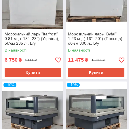
Морозильний ларь "Italfrost"
Морозильний ларь "Byfal"
0.81 м., (-18° -23°) (Україна),
1.23 м., (-16° -20°) (Польща),
об'єм 235 л., Б/у
об'єм 300 л., Б/у
В наявності
В наявності
6 750
11 475
₴
₴
9 000 ₴
13 500 ₴
Купити
Купити
–10%
–10%