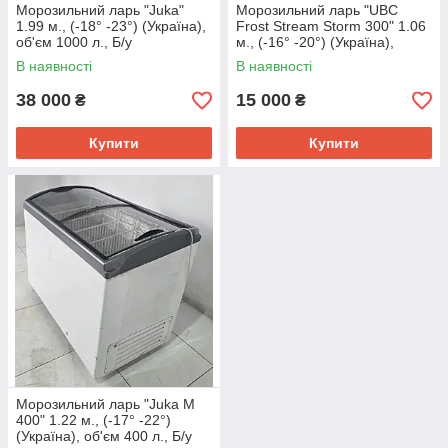
Морозильний ларь "Juka"
Морозильний ларь "UBC
1.99 м., (-18° -23°) (Україна),
Frost Stream Storm 300" 1.06
об'єм 1000 л., Б/у
м., (-16° -20°) (Україна),
об'єм 300 л., Б/у
В наявності
В наявності
38 000
15 000
₴
₴
Купити
Купити
Морозильний ларь "Juka M
400" 1.22 м., (-17° -22°)
(Україна), об'єм 400 л., Б/у