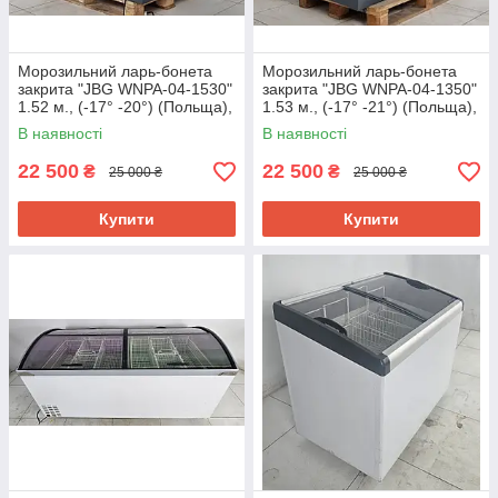
Морозильний ларь-бонета
Морозильний ларь-бонета
закрита "JBG WNPA-04-1530"
закрита "JBG WNPA-04-1350"
1.52 м., (-17° -20°) (Польща),
1.53 м., (-17° -21°) (Польща),
Б/у
Б/у
В наявності
В наявності
22 500
22 500
₴
₴
25 000 ₴
25 000 ₴
Купити
Купити