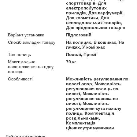
спорттоварів, Для
електропобутових
приладів, Для парфумерії,
Для косметики, Для
непродовольчих товарів,
Для продовольчих товарів
Варіант установки
Підлоговий
Спосіб викладки товару
На полицях, В кошиках, На
гачках, У комірках
Тип полиць
Похилі, Прямі
Максимальне
70 кг
навантаження на одну
полицю
Особливості
Можливість регулювання по
висоті опор, Можливість
регулювання полиць по
висоті, Можливість
регулювання кошика по
висоті, Можливість
регулювання кута нахилу
полиць, Комплектація
роздільниками,
Комплектація
цінникоутримувачами
Габаритні розміри