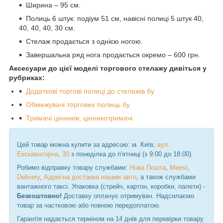
Ширина – 95 см.
Полиць 6 штук: подіум 51 см, навісні полиці 5 штук 40,
40, 40, 40, 30 см.
Стелаж продається з однією ногою.
Завершальна ряд нога продається окремо – 600 грн.
Аксесуари до цієї моделі торгового стелажу дивіться у
рубриках:
Додаткові торгові полиці до стелажів бу
Обмежувачі торгових полиць бу
Тримачі цінників, цінникотримачі
Цей товар можна купити за адресою: м. Київ,
вул.
Екскаваторна, 30
з понеділка до п'ятниці (з 9:00 до 18:00).
Робимо відправку товару службами:
Нова Пошта
,
Meest
,
Delivery
,
Адресна доставка нашим авто
, а також службами
вантажного таксі. Упаковка (стрейч, картон, коробки, палети) -
Безкоштовно!
Доставку оплачує отримувач. Надсилаємо
товар за частковою або повною передоплатою.
Гарантія надається терміном на 14 днів для перевірки товару.