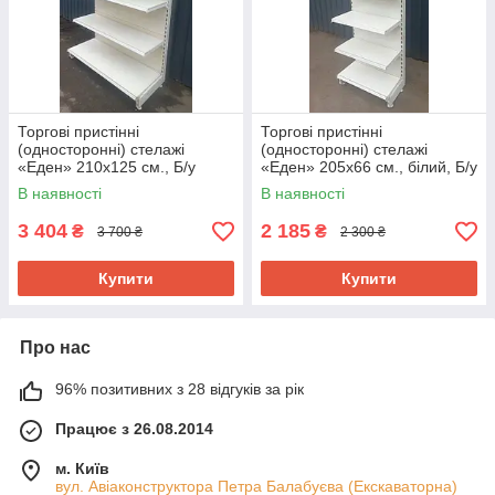
Торгові пристінні
Торгові пристінні
(односторонні) стелажі
(односторонні) стелажі
«Еден» 210х125 см., Б/у
«Еден» 205х66 см., білий, Б/у
В наявності
В наявності
3 404
2 185
₴
₴
3 700 ₴
2 300 ₴
Купити
Купити
Про нас
96% позитивних з 28 відгуків за рік
Працює з 26.08.2014
м. Київ
вул. Авіаконструктора Петра Балабуєва (Екскаваторна)