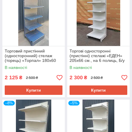
Торговий пристінний
Торгові односторонні
(односторонний) стелаж
(пристінні) стелажі «ЕДЕН»
(торець) «Торпал» 180х60
205х66 см., на 6 полиць, Б/у
см., RAL-7024, Б/у
В наявності
В наявності
2 125
2 300
₴
₴
2 500 ₴
2 500 ₴
Купити
Купити
–8%
–5%