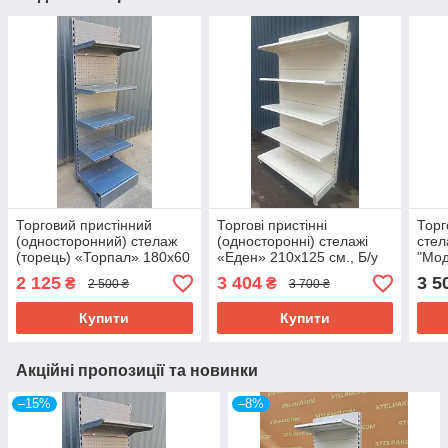
Торговий пристінний
Торгові пристінні
Торг
(односторонний) стелаж
(односторонні) стелажі
стел
(торець) «Торпал» 180х60
«Еден» 210х125 см., Б/у
"Мод
см., RAL-7024, Б/у
см.,
2 125
3 404
3 5
₴
₴
2 500 ₴
3 700 ₴
у
Купити
Купити
Акційні пропозиції та новинки
–15%
–8%