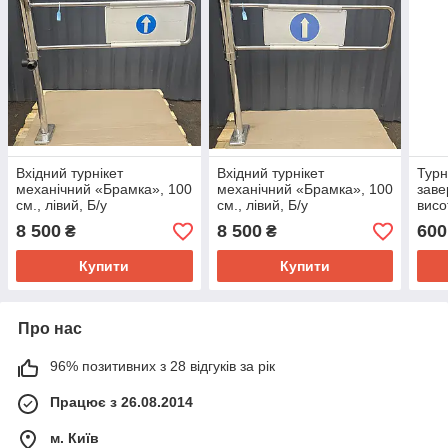
Вхідний турнікет
Вхідний турнікет
Турн
механічний «Брамка», 100
механічний «Брамка», 100
заве
см., лівий, Б/у
см., лівий, Б/у
висо
мм. 
8 500
8 500
600
₴
₴
Купити
Купити
Про нас
96% позитивних з 28 відгуків за рік
Працює з 26.08.2014
м. Київ