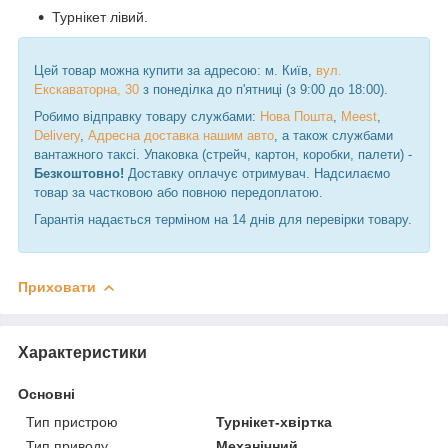
Турнікет лівий.
Цей товар можна купити за адресою: м. Київ,
вул.
Екскаваторна, 30
з понеділка до п'ятниці (з 9:00 до 18:00).
Робимо відправку товару службами:
Нова Пошта
,
Meest
,
Delivery
,
Адресна доставка нашим авто
, а також службами
вантажного таксі. Упаковка (стрейч, картон, коробки, палети) -
Безкоштовно!
Доставку оплачує отримувач. Надсилаємо
товар за частковою або повною передоплатою.
Гарантія надається терміном на 14 днів для перевірки товару.
Приховати
Характеристики
Основні
Тип пристрою
Турнікет-хвіртка
Тип приводу
Механічний