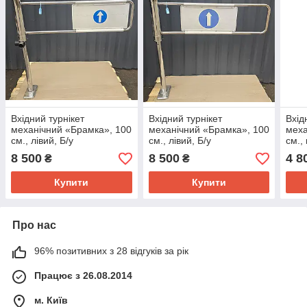
Вхідний турнікет
Вхідний турнікет
Вхід
механічний «Брамка», 100
механічний «Брамка», 100
меха
см., лівий, Б/у
см., лівий, Б/у
см.,
8 500
8 500
4 8
₴
₴
Купити
Купити
Про нас
96% позитивних з 28 відгуків за рік
Працює з 26.08.2014
м. Київ