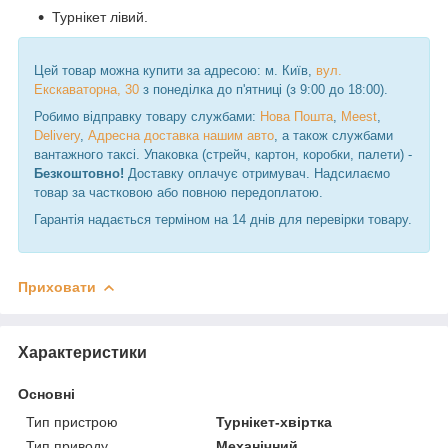
Турнікет лівий.
Цей товар можна купити за адресою: м. Київ,
вул.
Екскаваторна, 30
з понеділка до п'ятниці (з 9:00 до 18:00).
Робимо відправку товару службами:
Нова Пошта
,
Meest
,
Delivery
,
Адресна доставка нашим авто
, а також службами
вантажного таксі. Упаковка (стрейч, картон, коробки, палети) -
Безкоштовно!
Доставку оплачує отримувач. Надсилаємо
товар за частковою або повною передоплатою.
Гарантія надається терміном на 14 днів для перевірки товару.
Приховати
Характеристики
Основні
Тип пристрою
Турнікет-хвіртка
Тип приводу
Механічний