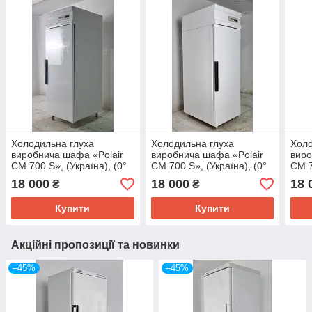
Холодильна глуха
Холодильна глуха
Холо
виробнича шафа «Polair
виробнича шафа «Polair
виро
CM 700 S», (Україна), (0°
CM 700 S», (Україна), (0°
CM 7
+4°) об'єм 700 л., Б/у
+4°) об'єм 700 л., Б/у
+4°)
18 000
18 000
18 
₴
₴
Купити
Купити
Акційні пропозиції та новинки
–45%
–45%