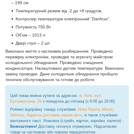
– 199 см.
Температурний режим від -2 до +8 градусів.
Контролер температури електронний "Danfoss".
Потужність 750 Вт.
Об'єм – 1013 л.
Двері глухі – 2 шт.
Виконано миття з частковим розбиранням. Проведено
перевірку електроніки, проводки та агрегату майстром
холодильного обладнання. Проведено очищення
конденсатора. Налаштовано датчик температури. Виконано
заміну проводки. Дане холодильне обладнання пройшло
технічне обслуговування та готове до роботи.
Цей товар можна купити за адресою:
м. Київ, вул.
Екскаваторна, 26
з понеділка до п'ятниці (з 9:00 до 18:00)
Робимо відправку товару службами:
Нова Пошта
,
Meest
,
Delivery
,
Адресна доставка нашим авто
, а також службами
вантажного таксі. Упаковка (стрейч, картон, коробки, палети) -
Безкоштовно!
Доставку оплачує отримувач. Надсилаємо
товар за частковою або повною передоплатою.