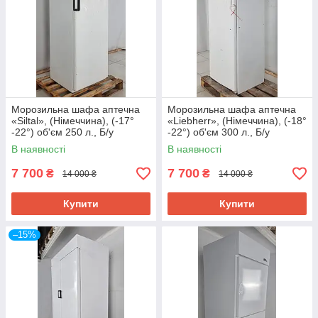
Морозильна шафа аптечна
Морозильна шафа аптечна
«Siltal», (Німеччина), (-17°
«Liebherr», (Німеччина), (-18°
-22°) об'єм 250 л., Б/у
-22°) об'єм 300 л., Б/у
В наявності
В наявності
7 700
7 700
₴
₴
14 000 ₴
14 000 ₴
Купити
Купити
–15%