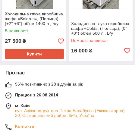
Холодильна глуха виробнича
шафа «Bolarus», (Польща),
(+2° +6°) об'єм 1400 л., Б/у
Холодильна глуха виробнича
шафа «Cold», (Польща), (0°
В наявності
+8°) об'єм 600 л., Б/у
27 500
Немає в наявності
₴
16 000
₴
Купити
Про нас
96% позитивних з 28 відгуків за рік
Працює з 26.08.2014
м. Київ
вул. Авіаконструктора Петра Балабуєва (Екскаваторна)
30, Святошинський район, Київ, Україна
Контакти