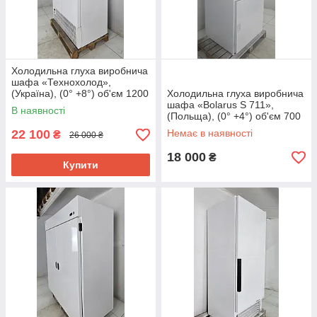
Холодильна глуха виробнича
шафа «Технохолод»,
(Україна), (0° +8°) об'єм 1200
Холодильна глуха виробнича
л., Б/у
шафа «Bolarus S 711»,
В наявності
(Польща), (0° +4°) об'єм 700
л., Б/у
22 100
Немає в наявності
₴
26 000 ₴
18 000
₴
Купити