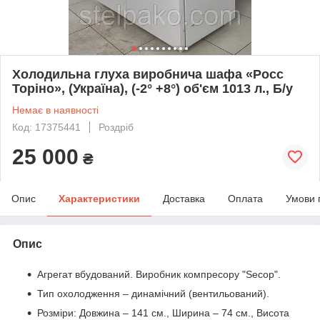
Холодильна глуха виробнича шафа «Росс
Торіно», (Україна), (-2° +8°) об'єм 1013 л., Б/у
Немає в наявності
Код: 17375441
Роздріб
25 000
₴
Опис
Характеристики
Доставка
Оплата
Умови 
Опис
Агрегат вбудований. Виробник компресору "Secop".
Тип охолодження – динамічний (вентильований).
Розміри: Довжина – 141 см., Ширина – 74 см., Висота