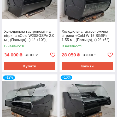
Холодильна гастрономічна
Холодильна гастрономічна
вітрина «Cold W20SGSP» 2.0
вітрина «Cold W 15 SGSP»
м., (Польща), (+1° +10°),
1.55 м., (Польща), (+2° +6°),
викладка 75 см., Б/у
викладка 73 см., Б/у
В наявності
В наявності
34 000
28 050
₴
₴
40 000 ₴
33 000 ₴
Купити
Купити
–12%
–10%