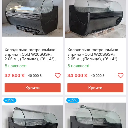
Холодильна гастрономічна
Холодильна гастрономічна
вітрина «Cold W20SGSP»
вітрина «Cold W20SGSP»
2.06 м., (Польща), (0° +4°),
2.05 м., (Польща), (0° +4°),
викладка 73 см., Б/у
викладка 72 см., Б/у
В наявності
В наявності
32 800
34 000
₴
₴
40 000 ₴
40 000 ₴
Купити
Купити
–15%
–15%