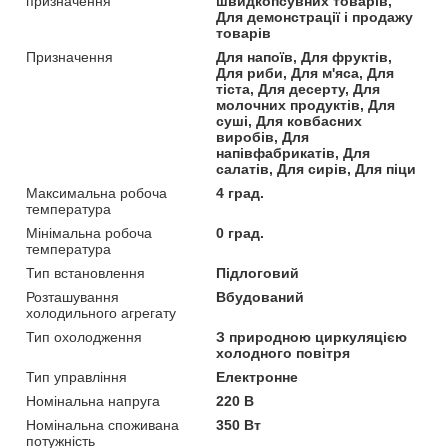
призначення
швидкопсувних товарів,
Для демонстрації і продажу
товарів
Призначення
Для напоїв, Для фруктів,
Для риби, Для м'яса, Для
тіста, Для десерту, Для
молочних продуктів, Для
суші, Для ковбасних
виробів, Для
напівфабрикатів, Для
салатів, Для сирів, Для піци
Максимальна робоча
4 град.
температура
Мінімальна робоча
0 град.
температура
Тип встановлення
Підлоговий
Розташування
Вбудований
холодильного агрегату
Тип охолодження
З природною циркуляцією
холодного повітря
Тип управління
Електронне
Номінальна напруга
220 В
Номінальна споживана
350 Вт
потужність