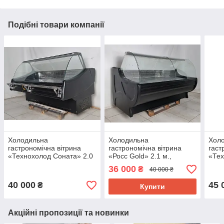
Подібні товари компанії
Холодильна
Холодильна
Хол
гастрономічна вітрина
гастрономічна вітрина
гаст
«Технохолод Соната» 2.0
«Росс Gold» 2.1 м.,
«Тех
м., (Україна), (0° +4°),
(Україна), (+2° +10°),
м., (
36 000
₴
40 000 ₴
викладка 77 см., Б/у
викладка 72 см., Б/у
викл
40 000
45 
₴
Купити
Акційні пропозиції та новинки