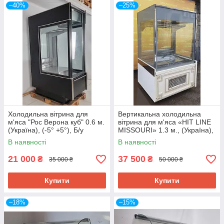
–40%
–25%
Холодильна вітрина для
Вертикальна холодильна
м'яса "Рос Верона куб" 0.6 м.
вітрина для м'яса «HIT LINE
(Україна), (-5° +5°), Б/у
MISSOURI» 1.3 м., (Україна),
Б/у
В наявності
В наявності
21 000
37 500
₴
₴
35 000 ₴
50 000 ₴
Купити
Купити
–18%
–15%