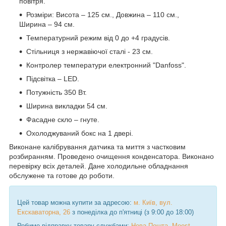
повітря.
Розміри: Висота – 125 см., Довжина – 110 см.,
Ширина – 94 см.
Температурний режим від 0 до +4 градусів.
Стільниця з нержавіючої сталі - 23 см.
Контролер температури електронний "Danfoss".
Підсвітка – LED.
Потужність 350 Вт.
Ширина викладки 54 см.
Фасадне скло – гнуте.
Охолоджуваний бокс на 1 двері.
Виконане калібрування датчика та миття з частковим
розбиранням. Проведено очищення конденсатора. Виконано
перевірку всіх деталей. Дане холодильне обладнання
обслужене та готове до роботи.
Цей товар можна купити за адресою:
м. Київ, вул.
Екскаваторна, 26
з понеділка до п'ятниці (з 9:00 до 18:00)
Робимо відправку товару службами:
Нова Пошта
,
Meest
,