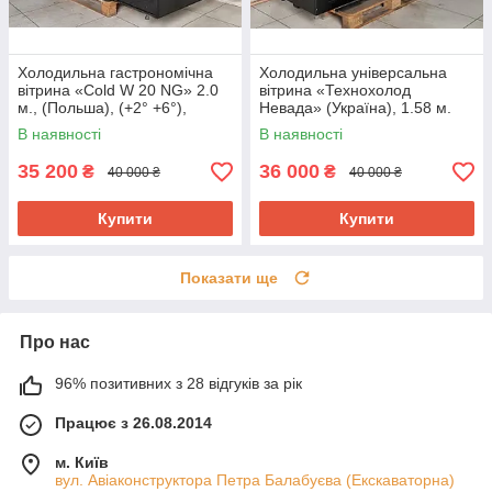
Холодильна гастрономічна
Холодильна універсальна
вітрина «Cold W 20 NG» 2.0
вітрина «Технохолод
м., (Польша), (+2° +6°),
Невада» (Україна), 1.58 м.
новий компрессор, Б/у
(-5° +5°), викладка 90 см., Б/у
В наявності
В наявності
35 200
36 000
₴
₴
40 000 ₴
40 000 ₴
Купити
Купити
Показати ще
Про нас
96% позитивних з 28 відгуків за рік
Працює з 26.08.2014
м. Київ
вул. Авіаконструктора Петра Балабуєва (Екскаваторна)