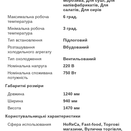
морозива, Для суші, Для
напівфабрикатів, Для
салатів, Для сирів
Максимальна робоча
6 град.
температура
Мінімальна робоча
3 град.
температура
Тип встановлення
Підлоговий
Розташування
Вбудований
холодильного агрегату
Тип охолодження
Вентильований
Номінальна напруга
220 В
Номінальна споживана
750 Вт
потужність
Габаритні розміри
Довжина
1240 мм
Ширина
940 мм
Висота
1470 мм
Користувальницькі характеристики
Сфера использования
HoReCa, Fast-food, Торгові
магазини, Вулична торгівля,