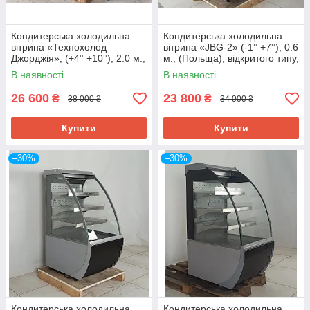
Кондитерська холодильна
Кондитерська холодильна
вітрина «Технохолод
вітрина «JBG-2» (-1° +7°), 0.6
Джорджія», (+4° +10°), 2.0 м.,
м., (Польща), відкритого типу,
(Україна), викладка 90 см., Б/
Б/у
В наявності
В наявності
у
26 600
23 800
₴
₴
38 000 ₴
34 000 ₴
Купити
Купити
–30%
–30%
Кондитерська холодильна
Кондитерська холодильна