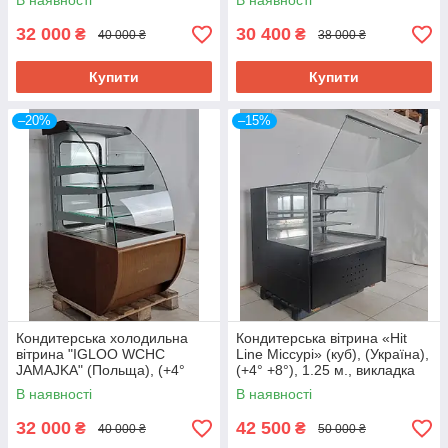
В наявності
В наявності
Б/у
32 000
30 400
₴
₴
40 000 ₴
38 000 ₴
Купити
Купити
–20%
–15%
Кондитерська холодильна
Кондитерська вітрина «Hit
вітрина "IGLOO WCHC
Line Міссурі» (куб), (Україна),
JAMAJKA" (Польща), (+4°
(+4° +8°), 1.25 м., викладка
+8°), 0.7 м., викладка 53 см.,
90 см., Б/у
В наявності
В наявності
Б/у
32 000
42 500
₴
₴
40 000 ₴
50 000 ₴