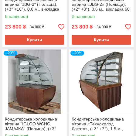
вітрина "JBG-2" (Польща),
вітрина «JBG-2» (Польща),
(+3° +10°), 0.6 м., викладка
(+2° +8°), 0.6 м., викладка 60
60 см., Б/у
см., Б/у
В наявності
В наявності
23 800
23 800
₴
₴
34 000 ₴
34 000 ₴
Купити
Купити
–20%
–20%
Кондитерська холодильна
Кондитерська холодильна
вітрина "IGLOO WCHC
вітрина «Технохолод
JAMAJKA" (Польща), (+3°
Дакота», (+3° +7°), 1.5 м.,
+8°), 0.7 м., викладка 53 см.,
(Україна), Б/у