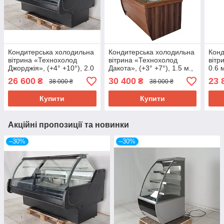
Кондитерська холодильна
Кондитерська холодильна
Конд
вітрина «Технохолод
вітрина «Технохолод
вітр
Джорджія», (+4° +10°), 2.0
Дакота», (+3° +7°), 1.5 м.,
0.6 
м., (Україна), викладка 90
(Україна), Б/у
відк
26 600
30 400
23 
₴
₴
38 000 ₴
38 000 ₴
см., Б/у
Купити
Купити
Акційні пропозиції та новинки
–30%
–30%