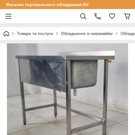
Магазин торгівельного обладнання БУ
Товари та послуги
Обладнання із нержавійки
Обладн