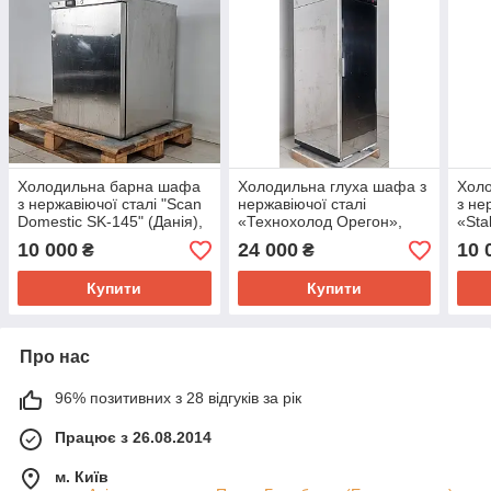
Холодильна барна шафа
Холодильна глуха шафа з
Хол
з нержавіючої сталі "Scan
нержавіючої сталі
з не
Domestic SK-145" (Данія),
«Технохолод Орегон»,
«Sta
(+1° +8°) об'єм 140 л., Б/у
(Україна), (0° +4°) об'єм
+10°
10 000
24 000
10 
₴
₴
700 л., Б/у
Купити
Купити
Про нас
96% позитивних з 28 відгуків за рік
Працює з 26.08.2014
м. Київ