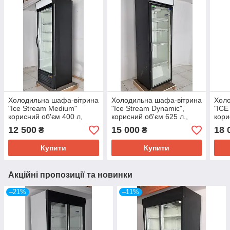
Холодильна шафа-вітрина
Холодильна шафа-вітрина
Холо
"Ice Stream Medium"
"Ice Stream Dynamic",
"IC
корисний об'єм 400 л,
корисний об'єм 625 л.,
кори
(Україна), (+3° +7°), Б/у
(+3° +10°), Б/у
(+2°
12 500
15 000
18 
₴
₴
Купити
Купити
Акційні пропозиції та новинки
–21%
–11%