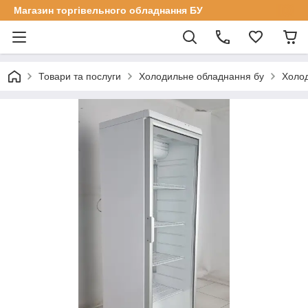
Магазин торгівельного обладнання БУ
Товари та послуги
Холодильне обладнання бу
Холод