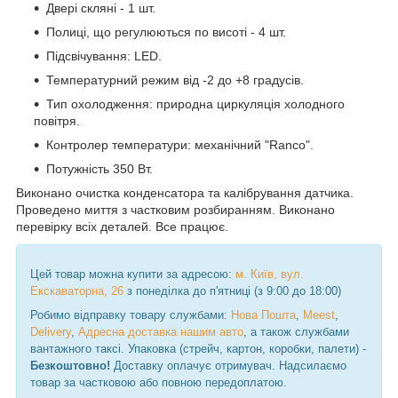
Двері скляні - 1 шт.
Полиці, що регулюються по висоті - 4 шт.
Підсвічування: LED.
Температурний режим від -2 до +8 градусів.
Тип охолодження: природна циркуляція холодного
повітря.
Контролер температури: механічний "Ranco".
Потужність 350 Вт.
Виконано очистка конденсатора та калібрування датчика.
Проведено миття з частковим розбиранням. Виконано
перевірку всіх деталей. Все працює.
Цей товар можна купити за адресою:
м. Київ, вул.
Екскаваторна, 26
з понеділка до п'ятниці (з 9:00 до 18:00)
Робимо відправку товару службами:
Нова Пошта
,
Meest
,
Delivery
,
Адресна доставка нашим авто
, а також службами
вантажного таксі. Упаковка (стрейч, картон, коробки, палети) -
Безкоштовно!
Доставку оплачує отримувач. Надсилаємо
товар за частковою або повною передоплатою.