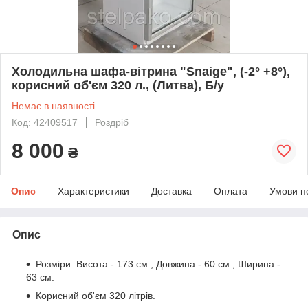
Холодильна шафа-вітрина "Snaige", (-2° +8°),
корисний об'єм 320 л., (Литва), Б/у
Немає в наявності
Код: 42409517
Роздріб
8 000
₴
Опис
Характеристики
Доставка
Оплата
Умови п
Опис
Розміри: Висота - 173 см., Довжина - 60 см., Ширина -
63 см.
Корисний об'єм 320 літрів.