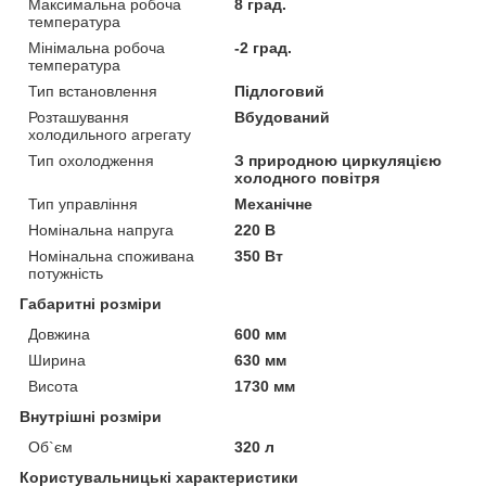
Максимальна робоча
8 град.
температура
Мінімальна робоча
-2 град.
температура
Тип встановлення
Підлоговий
Розташування
Вбудований
холодильного агрегату
Тип охолодження
З природною циркуляцією
холодного повітря
Тип управління
Механічне
Номінальна напруга
220 В
Номінальна споживана
350 Вт
потужність
Габаритні розміри
Довжина
600 мм
Ширина
630 мм
Висота
1730 мм
Внутрішні розміри
Об`єм
320 л
Користувальницькі характеристики