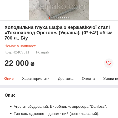
Холодильна глуха шафа з нержавіючої сталі
«Технохолод Орегон», (Україна), (0° +4°) об'єм
700 л., Б/у
Немає в наявності
Код: 42409511
Роздріб
22 000
₴
Опис
Характеристики
Доставка
Оплата
Умови п
Опис
Агрегат вбудований. Виробник компресора "Danfoss".
Тип охолодження – динамічний (вентильований).