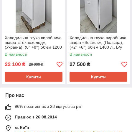
Холодильна глуха виробнича
Холодильна глуха виробнича
шафа «Технохолод»,
шафа «Bolarus», (Польща),
(Україна), (0° +8°) об'єм 1200
(+2° +6°) об'єм 1400 л., Б/у
л., Б/у
В наявності
В наявності
22 100
27 500
₴
₴
26 000 ₴
Купити
Купити
Про нас
96% позитивних з 28 відгуків за рік
Працює з 26.08.2014
м. Київ