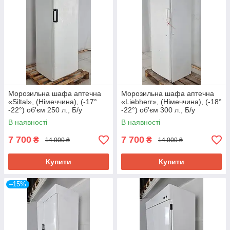
Морозильна шафа аптечна
Морозильна шафа аптечна
«Siltal», (Німеччина), (-17°
«Liebherr», (Німеччина), (-18°
-22°) об'єм 250 л., Б/у
-22°) об'єм 300 л., Б/у
В наявності
В наявності
7 700
7 700
₴
₴
14 000 ₴
14 000 ₴
Купити
Купити
–15%