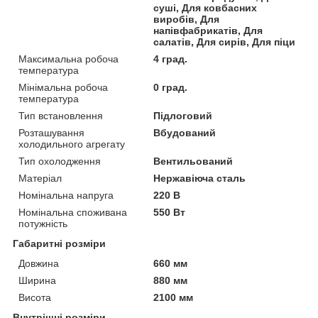
суші, Для ковбасних
виробів, Для
напівфабрикатів, Для
салатів, Для сирів, Для піци
Максимальна робоча
4 град.
температура
Мінімальна робоча
0 град.
температура
Тип встановлення
Підлоговий
Розташування
Вбудований
холодильного агрегату
Тип охолодження
Вентильований
Матеріал
Нержавіюча сталь
Номінальна напруга
220 В
Номінальна споживана
550 Вт
потужність
Габаритні розміри
Довжина
660 мм
Ширина
880 мм
Висота
2100 мм
Внутрішні розміри