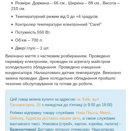
Розміри: Довжина – 66 см., Ширина – 88 см., Висота –
210 см.
Температурний режим від 0 до +4 градусів.
Контролер температури електронний "Carel".
Потужність 550 Вт.
Об'єм – 700 л.
Двері глухі – 1 шт.
Виконано миття з частковим розбиранням. Проведено
перевірку електроніки, проводки та агрегату майстром
холодильного обладнання. Проведено очищення
конденсатора. Налаштовано датчик температури. Виконано
заміна проводки. Дане холодильне обладнання пройшло
технічне обслуговування та готове до роботи.
Цей товар можна купити за адресою:
м. Київ, вул.
Екскаваторна, 26
з понеділка до п'ятниці (з 9:00 до 18:00)
Робимо відправку товару службами:
Нова Пошта
,
Meest
,
Delivery
,
Адресна доставка нашим авто
, а також службами
вантажного таксі. Упаковка (стрейч, картон, коробки, палети) -
Безкоштовно!
Доставку оплачує отримувач. Надсилаємо