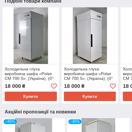
Подібні товари компанії
Холодильна глуха
Холодильна глуха
Холо
виробнича шафа «Polair
виробнича шафа «Polair
виро
CM 700 S», (Україна), (0°
CM 700 S», (Україна), (0°
CM 7
+4°) об'єм 700 л., Б/у
+4°) об'єм 700 л., Б/у
+4°)
18 000
18 000
18 
₴
₴
Купити
Купити
Акційні пропозиції та новинки
–45%
–45%