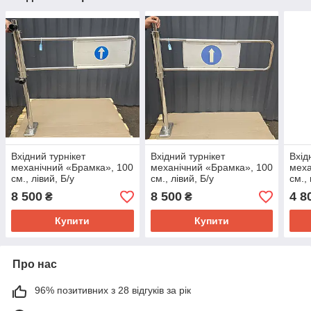
Вхідний турнікет
Вхідний турнікет
Вхід
механічний «Брамка», 100
механічний «Брамка», 100
меха
см., лівий, Б/у
см., лівий, Б/у
см.,
8 500
8 500
4 8
₴
₴
Купити
Купити
Про нас
96% позитивних з 28 відгуків за рік