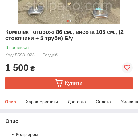
Комплект огорожі 86 см., висота 105 см., (2
стовпчики + 2 труби) Б/у
В наявності
Код: 55931028
Роздріб
1 500
₴
Купити
Опис
Характеристики
Доставка
Оплата
Умови п
Опис
Колір хром.