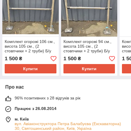
Комплект огорожі 106 см.,
Комплект огорожі 94 см.,
Комп
висота 105 см., (2
висота 105 см., (2
висо
стовпчики + 2 труби) Б/у
стовпчики + 2 труби) Б/у
стов
1 500
1 500
1 5
₴
₴
Купити
Купити
Про нас
96% позитивних з 28 відгуків за рік
Працює з 26.08.2014
м. Київ
вул. Авіаконструктора Петра Балабуєва (Екскаваторна)
30, Святошинський район, Київ, Україна