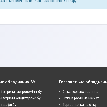
надається терміном на 14 днів для перевірки товару.
не обладнання БУ
Торговельне обладнанн
і вітрини гастрономічні бу
Сітка торгова настінна
і вітрини кондитерські бу
Сітка в рамці на ніжках
і шафи бу
Торгові гачки на сітку