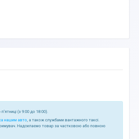
п'ятниці (з 9:00 до 18:00).
ка нашим авто
, а також службами вантажного таксі.
римувач. Надсилаємо товар за частковою або повною