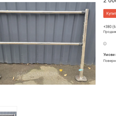
2 00
Купи
+380 (6
Продаж 
поверн