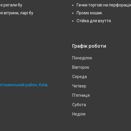
і регали бу
Гачки торгові на перфораці
 вітрини, ларі бу
Промо кошик
Стійка для взуття.
Графік роботи
Понеділок
Вівторок
Середа
ятошинський район, Київ,
Четвер
Пʼятниця
Субота
Неділя