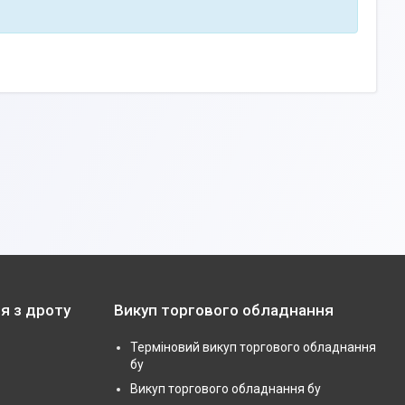
я з дроту
Викуп торгового обладнання
Терміновий викуп торгового обладнання
бу
Викуп торгового обладнання бу