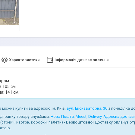
Характеристики
Інформація для замовлення
хром.
 105 см.
а: 141 см.
 можна купити за адресою: м. Київ,
вул. Екскаваторна, 30
з понеділка до 
ідправку товару службами:
Нова Пошта
,
Meest
,
Delivery
,
Адресна достав
(стрейч, картон, коробки, палети) -
Безкоштовно!
Доставку оплачує от
атою.