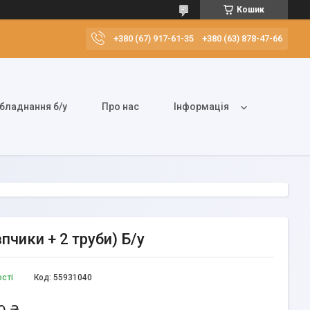
Кошик
+380 (67) 917-61-35
+380 (63) 878-47-66
бладнання б/у
Про нас
Інформація
пчики + 2 труби) Б/у
ості
Код:
55931040