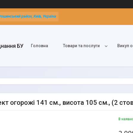
тошинський район, Київ, Україна
днання БУ
Головна
Товари та послуги
Викуп о
т огорожі 141 см., висота 105 см., (2 стов
В наявн