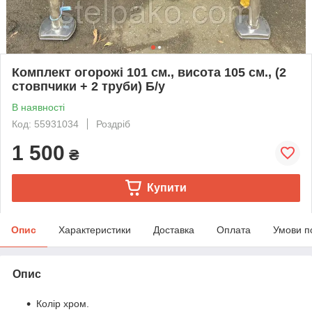
Комплект огорожі 101 см., висота 105 см., (2
стовпчики + 2 труби) Б/у
В наявності
Код: 55931034
Роздріб
1 500
₴
Купити
Опис
Характеристики
Доставка
Оплата
Умови п
Опис
Колір хром.