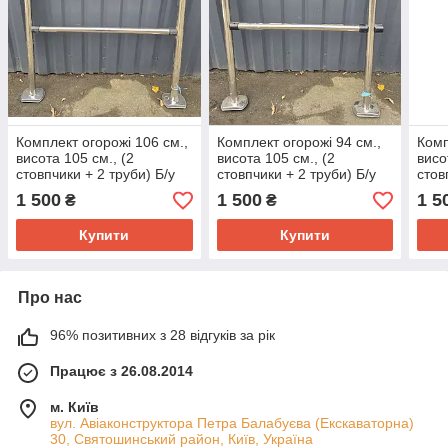
Комплект огорожі 106 см.,
Комплект огорожі 94 см.,
Комп
висота 105 см., (2
висота 105 см., (2
висо
стовпчики + 2 труби) Б/у
стовпчики + 2 труби) Б/у
стов
1 500
1 500
1 5
₴
₴
Купити
Купити
Про нас
96% позитивних з 28 відгуків за рік
Працює з 26.08.2014
м. Київ
вул. Авіаконструктора Петра Балабуєва (Екскаваторна)
30, Святошинський район, Київ, Україна