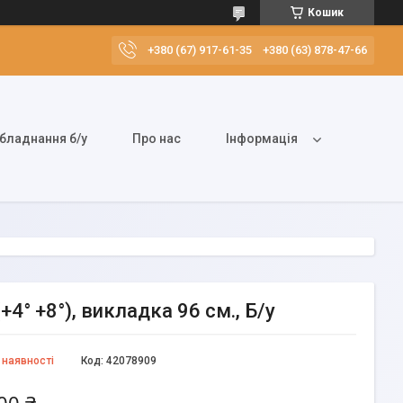
Кошик
+380 (67) 917-61-35
+380 (63) 878-47-66
бладнання б/у
Про нас
Інформація
+4° +8°), викладка 96 см., Б/у
 наявності
Код:
42078909