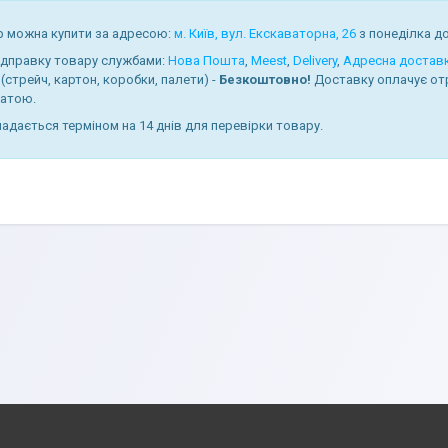
р можна купити за адресою:
м. Київ, вул. Екскаваторна, 26
з понеділка до 
ідправку товару службами:
Нова Пошта
,
Meest
,
Delivery
,
Адресна достав
(стрейч, картон, коробки, палети) -
Безкоштовно!
Доставку оплачує от
атою.
надається терміном на 14 днів для перевірки товару.