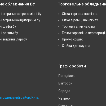
не обладнання БУ
Торговельне обладнанн
і вітрини гастрономічні бу
Сітка торгова настінна
і вітрини кондитерські бу
Сітка в рамці на ніжках
і шафи бу
Торгові гачки на сітку
і регали бу
Гачки торгові на перфораці
 вітрини, ларі бу
Промо кошик
Стійка для взуття.
Графік роботи
Понеділок
Вівторок
Середа
ятошинський район, Київ,
Четвер