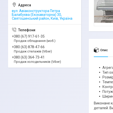
вул. Авіаконструктора Петра
Балабуєва (Екскаваторна) 30,
Святошинський район, Київ, Україна
+380 (67) 917-61-35
Продаж обладнання (моб.)
+380 (63) 878-47-66
Опис
Продаж стелажів (Viber)
+380 (63) 364-73-41
Продаж холодильників (Viber)
Агрег
Тип о
Розмір
Темпе
Контро
Потужн
Ширин
Виконане к
деталей. В