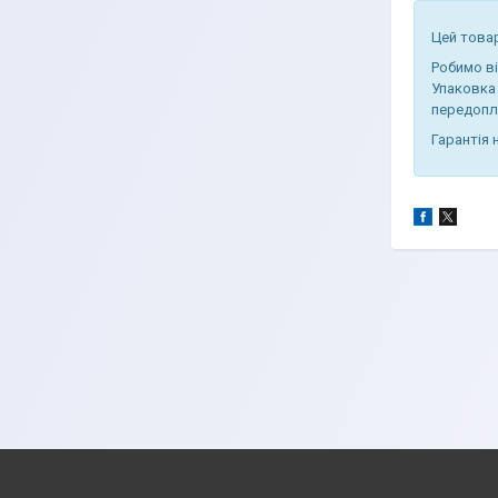
Цей това
Робимо в
Упаковка 
передопл
Гарантія 