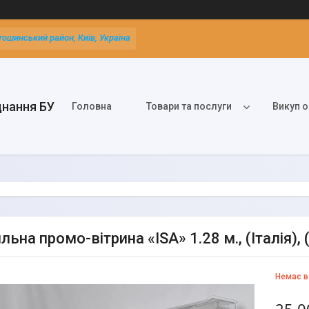
тошинський район, Київ, Україна
днання БУ
Головна
Товари та послуги
Викуп о
ьна промо-вітрина «ISA» 1.28 м., (Італія), (
Немає в