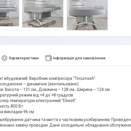
Характеристики
Інформація для замовлення
ат вбудований. Виробник компресора "Tecumseh".
холодження – динамічне (вентильоване).
и: Висота – 131 см., Довжина – 128 см., Ширина – 124 см.
ратурний режим від +4 до +8 градусів.
лер температури електронний "Eliwell".
ість 800 Вт.
а викладки 96 см.
алібрування датчика та миття з частковим розбиранням. Проведен
иконано заміну проводки. Дане холодильне обладнання обслужене 