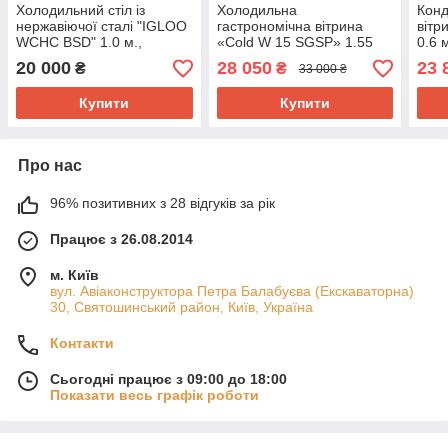
Холодильний стіл із
Холодильна
Конд
нержавіючої сталі "IGLOO
гастрономічна вітрина
вітр
WCHC BSD" 1.0 м.,
«Cold W 15 SGSP» 1.55
0.6 
(Польща), (+2° +8°), Б/у
м., (Польща), (+2° +6°),
відк
20 000
28 050
23 
₴
₴
33 000 ₴
викладка 73 см., Б/у
Купити
Купити
Про нас
96% позитивних з 28 відгуків за рік
Працює з 26.08.2014
м. Київ
вул. Авіаконструктора Петра Балабуєва (Екскаваторна)
30, Святошинський район, Київ, Україна
Контакти
Сьогодні працює з 09:00 до 18:00
Показати весь графік роботи