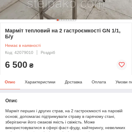
Марміт тепловий на 2 гастроємкості GN 1/1,
Б/у
Немає в наявності
Код: 42079010
Роздріб
6 500
₴
Опис
Характеристики
Доставка
Оплата
Умови п
Опис
Марміт перших і других страв, на 2 гастроємкості на паровій
основі, допомагає підтримувати страву в гарячому стані,
зберігаючи його смакові якість і свіжість. Може
використовуватися в сфері фаст-фуду, кайтерингу, невеликих