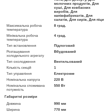
молочних продуктів, Для
суші, Для ковбасних
виробів, Для
напівфабрикатів, Для
салатів, Для сирів, Для піци
Максимальна робоча
8 град.
температура
Мінімальна робоча
4 град.
температура
Тип встановлення
Підлоговий
Розташування
Вбудований
холодильного агрегату
Тип охолодження
Вентильований
Кількість секцій
1
Тип управління
Електронне
Номінальна напруга
220 В
Номінальна споживана
550 Вт
потужність
Габаритні розміри
Довжина
990 мм
Ширина
770 мм