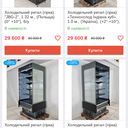
Холодильний регал (гірка)
Холодильний регал (гірка)
"JBG-2", 1.32 м., (Польща)
«Технохолод Індіана куб»,
(0° +10°), Б/у
1.0 м., (Україна), (+2° +10°),
Б/у
В наявності
В наявності
29 600
29 600
₴
₴
40 000 ₴
40 000 ₴
Купити
Купити
–26%
–26%
Холодильний регал (гірка)
Холодильний регал (гірка)