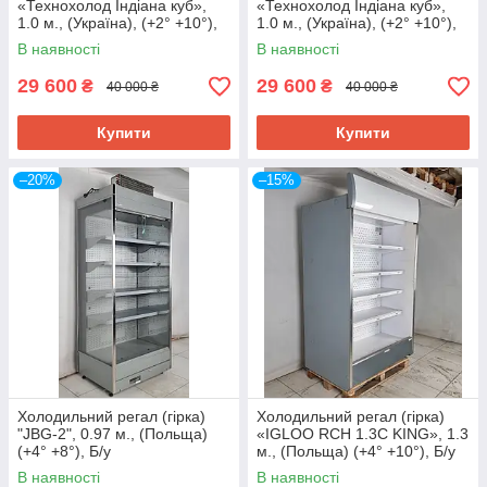
«Технохолод Індіана куб»,
«Технохолод Індіана куб»,
1.0 м., (Україна), (+2° +10°),
1.0 м., (Україна), (+2° +10°),
Б/у
Б/у
В наявності
В наявності
29 600
29 600
₴
₴
40 000 ₴
40 000 ₴
Купити
Купити
–20%
–15%
Холодильний регал (гірка)
Холодильний регал (гірка)
"JBG-2", 0.97 м., (Польща)
«IGLOO RCH 1.3C KING», 1.3
(+4° +8°), Б/у
м., (Польща) (+4° +10°), Б/у
В наявності
В наявності