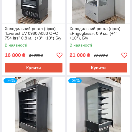
Холодильний регал (гірка)
Холодильний регал (гірка)
"Everest EV 0980 A083 OFC
«Frigoglass», 0.9 м., (+4°
754 ltrs" 0.8 м., (+3° +10°) Б/у
+10°), Б/у
В наявності
В наявності
16 800
21 000
₴
₴
24 000 ₴
30 000 ₴
Купити
Купити
–26%
–26%