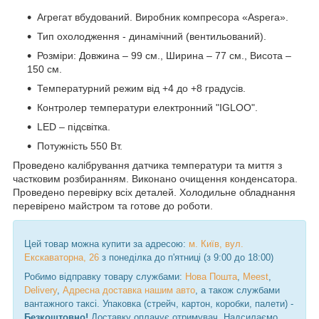
Агрегат вбудований. Виробник компресора «Aspera».
Тип охолодження - динамічний (вентильований).
Розміри: Довжина – 99 см., Ширина – 77 см., Висота –
150 см.
Температурний режим від +4 до +8 градусів.
Контролер температури електронний "IGLOO".
LED – підсвітка.
Потужність 550 Вт.
Проведено калібрування датчика температури та миття з
частковим розбиранням. Виконано очищення конденсатора.
Проведено перевірку всіх деталей. Холодильне обладнання
перевірено майстром та готове до роботи.
Цей товар можна купити за адресою:
м. Київ, вул.
Екскаваторна, 26
з понеділка до п'ятниці (з 9:00 до 18:00)
Робимо відправку товару службами:
Нова Пошта
,
Meest
,
Delivery
,
Адресна доставка нашим авто
, а також службами
вантажного таксі. Упаковка (стрейч, картон, коробки, палети) -
Безкоштовно!
Доставку оплачує отримувач. Надсилаємо