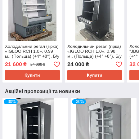
Холодильний регал (гірка)
Холодильний регал (гірка)
Холо
«IGLOO RCH 1.0», 0.99
«IGLOO RCH 1.0», 0.98
"JBG
м., (Польща) (+4° +8°), Б/у
м., (Польща) (+4° +8°), Б/у
(+4° 
21 600
24 000
32 
₴
₴
24 000 ₴
Купити
Купити
Акційні пропозиції та новинки
–30%
–30%