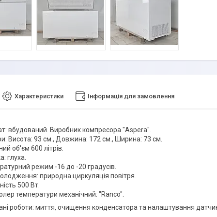
Характеристики
Інформація для замовлення
ат: вбудований. Виробник компресора "Aspera".
и: Висота: 93 см., Довжина: 172 см., Ширина: 73 см.
ий об'єм 600 літрів.
: глуха.
ратурний режим -16 до -20 градусів.
холодження: природна циркуляція повітря.
ість 500 Вт.
олер температури механічний: "Ranco".
ані роботи: миття, очищення конденсатора та налаштування датчи