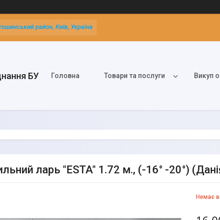
тошинський район, Київ, Україна
днання БУ
Головна
Товари та послуги
Викуп о
ьний ларь "ESTA" 1.72 м., (-16° -20°) (Данія
Немає в