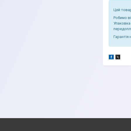
Цей това
Робимо в
Упаковка 
передопл
Гарантія 