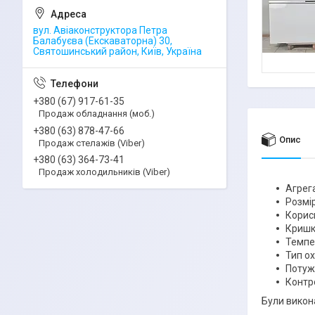
вул. Авіаконструктора Петра
Балабуєва (Екскаваторна) 30,
Святошинський район, Київ, Україна
+380 (67) 917-61-35
Продаж обладнання (моб.)
+380 (63) 878-47-66
Опис
Продаж стелажів (Viber)
+380 (63) 364-73-41
Продаж холодильників (Viber)
Агрег
Розмір
Корисн
Кришка
Темпе
Тип о
Потужн
Контр
Були викон