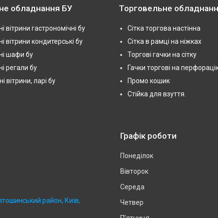
не обладнання БУ
Торговельне обладнанн
і вітрини гастрономічні бу
Сітка торгова настінна
і вітрини кондитерські бу
Сітка в рамці на ніжках
і шафи бу
Торгові гачки на сітку
і регали бу
Гачки торгові на перфораці
 вітрини, ларі бу
Промо кошик
Стійка для взуття.
Графік роботи
Понеділок
Вівторок
Середа
ятошинський район, Київ,
Четвер