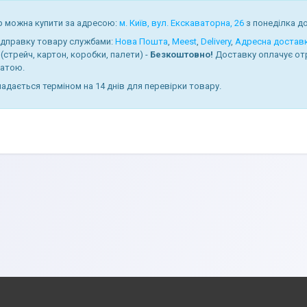
р можна купити за адресою:
м. Київ, вул. Екскаваторна, 26
з понеділка до 
ідправку товару службами:
Нова Пошта
,
Meest
,
Delivery
,
Адресна достав
(стрейч, картон, коробки, палети) -
Безкоштовно!
Доставку оплачує от
атою.
надається терміном на 14 днів для перевірки товару.