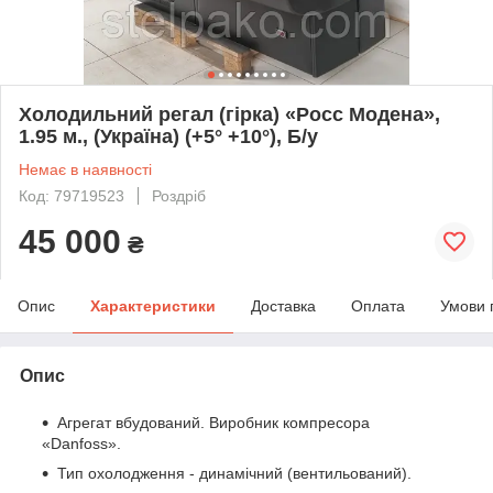
Холодильний регал (гірка) «Росс Модена»,
1.95 м., (Україна) (+5° +10°), Б/у
Немає в наявності
Код: 79719523
Роздріб
45 000
₴
Опис
Характеристики
Доставка
Оплата
Умови 
Опис
Агрегат вбудований. Виробник компресора
«Danfoss».
Тип охолодження - динамічний (вентильований).