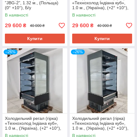
"JBG-2", 1.32 м., (Польща)
«Технохолод Індіана куб»,
(0° +10°), Б/у
1.0 м., (Україна), (+2° +10°),
Б/у
В наявності
В наявності
29 600
29 600
₴
₴
40 000 ₴
40 000 ₴
Купити
Купити
–26%
–26%
Холодильний регал (гірка)
Холодильний регал (гірка)
«Технохолод Індіана куб»,
«Технохолод Індіана куб»,
1.0 м., (Україна), (+2° +10°),
1.0 м., (Україна), (+2° +10°),
Б/у
Б/у
В наявності
В наявності