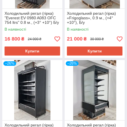
Холодильний регал (гірка)
Холодильний регал (гірка)
"Everest EV 0980 A083 OFC
«Frigoglass», 0.9 м., (+4°
754 ltrs" 0.8 м., (+3° +10°) Б/у
+10°), Б/у
В наявності
В наявності
16 800
21 000
₴
₴
24 000 ₴
30 000 ₴
Купити
Купити
–26%
–26%
Холодильний регал (гірка)
Холодильний регал (гірка)