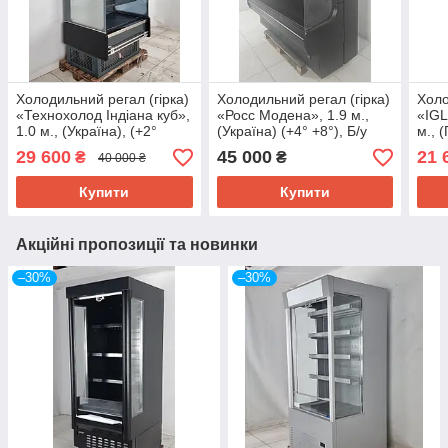
Холодильний регал (гірка)
Холодильний регал (гірка)
Холо
«Технохолод Індіана куб»,
«Росс Модена», 1.9 м.,
«IGL
1.0 м., (Україна), (+2°
(Україна) (+4° +8°), Б/у
м., 
+10°), Б/у
29 600
45 000
21 
₴
₴
40 000 ₴
Купити
Купити
Акційні пропозиції та новинки
–30%
–30%