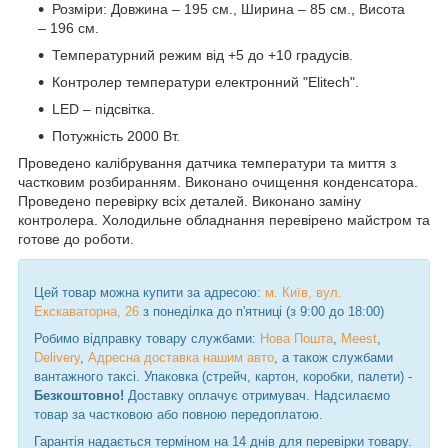
Розміри: Довжина – 195 см., Ширина – 85 см., Висота
– 196 см.
Температурний режим від +5 до +10 градусів.
Контролер температури електронний "Elitech".
LED – підсвітка.
Потужність 2000 Вт.
Проведено калібрування датчика температури та миття з
частковим розбиранням. Виконано очищення конденсатора.
Проведено перевірку всіх деталей. Виконано заміну
контролера. Холодильне обладнання перевірено майстром та
готове до роботи.
Цей товар можна купити за адресою:
м. Київ, вул.
Екскаваторна, 26
з понеділка до п'ятниці (з 9:00 до 18:00)
Робимо відправку товару службами:
Нова Пошта
,
Meest
,
Delivery
,
Адресна доставка нашим авто
, а також службами
вантажного таксі. Упаковка (стрейч, картон, коробки, палети) -
Безкоштовно!
Доставку оплачує отримувач. Надсилаємо
товар за частковою або повною передоплатою.
Гарантія надається терміном на 14 днів для перевірки товару.