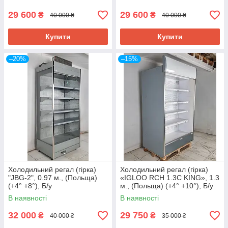
29 600
29 600
₴
₴
40 000 ₴
40 000 ₴
Купити
Купити
–20%
–15%
Холодильний регал (гірка)
Холодильний регал (гірка)
"JBG-2", 0.97 м., (Польща)
«IGLOO RCH 1.3C KING», 1.3
(+4° +8°), Б/у
м., (Польща) (+4° +10°), Б/у
В наявності
В наявності
32 000
29 750
₴
₴
40 000 ₴
35 000 ₴