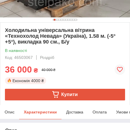
Холодильна універсальна вітрина
«Технохолод Невада» (Україна), 1.58 м. (-5°
+5°), викладка 90 см., Б/у
В наявності
Код: 46503067
Роздріб
36 000
₴
40 000 ₴
Економія
4000 ₴
Купити
Опис
Характеристики
Доставка
Оплата
Умови 