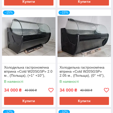
Купити
Купити
–15%
–15%
Холодильна гастрономічна
Холодильна гастрономічна
вітрина «Cold W20SGSP» 2.0
вітрина «Cold W20SGSP»
м., (Польща), (+1° +10°),
2.05 м., (Польща), (0° +4°),
викладка 75 см., Б/у
викладка 72 см., Б/у
В наявності
В наявності
34 000
34 000
₴
₴
40 000 ₴
40 000 ₴
Купити
Купити
–12%
–10%