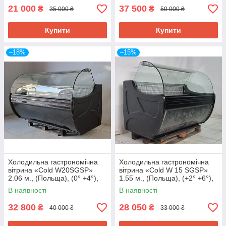
21 000
37 500
₴
₴
35 000 ₴
50 000 ₴
Купити
Купити
–18%
–15%
Холодильна гастрономічна
Холодильна гастрономічна
вітрина «Cold W20SGSP»
вітрина «Cold W 15 SGSP»
2.06 м., (Польща), (0° +4°),
1.55 м., (Польща), (+2° +6°),
викладка 73 см., Б/у
викладка 73 см., Б/у
В наявності
В наявності
32 800
28 050
₴
₴
40 000 ₴
33 000 ₴