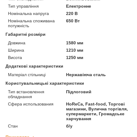
Тип управління
Електронне
Номінальна напруга
220 В
Номінальна споживана
650 Вт
потужність
Габаритні розміри
Довжина
1580 мм
Ширина
1210 мм
Висота
1250 мм
Додаткові характеристики
Матеріал стільниці
Нержавіюча сталь
Користувальницькі характеристики
Тип встановлення
Підлоговий
обладнання
Сфера использования
HoReCa, Fast-food, Торгові
магазини, Вулична торгівля,
супермаркети, Громадське
харчування
Стан
б/у
Приховати