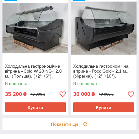
Холодильна гастрономічна
Холодильна гастрономічна
вітрина «Cold W 20 NG» 2.0
вітрина «Росс Gold» 2.1 м.,
м., (Польша), (+2° +6°),
(Україна), (+2° +10°),
новий компрессор, Б/у
викладка 72 см., Б/у
В наявності
В наявності
35 200
36 000
₴
₴
40 000 ₴
40 000 ₴
Купити
Купити
Показати ще