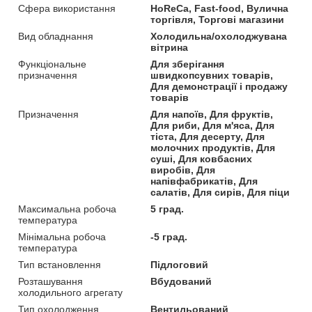
Сфера використання
HoReCa, Fast-food, Вулична
торгівля, Торгові магазини
Вид обладнання
Холодильна/охолоджувана
вітрина
Функціональне
Для зберігання
призначення
швидкопсувних товарів,
Для демонстрації і продажу
товарів
Призначення
Для напоїв, Для фруктів,
Для риби, Для м'яса, Для
тіста, Для десерту, Для
молочних продуктів, Для
суші, Для ковбасних
виробів, Для
напівфабрикатів, Для
салатів, Для сирів, Для піци
Максимальна робоча
5 град.
температура
Мінімальна робоча
-5 град.
температура
Тип встановлення
Підлоговий
Розташування
Вбудований
холодильного агрегату
Тип охолодження
Вентильований