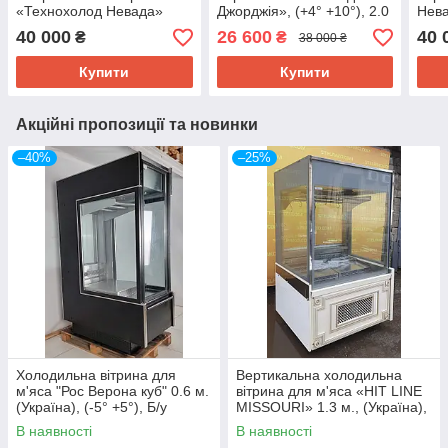
«Технохолод Невада»
Джорджія», (+4° +10°), 2.0
Нева
(Україна), 1.58 м. (-2°
м., (Україна), викладка 90
(-5°
40 000
26 600
40 
₴
₴
38 000 ₴
+8°), викладка 90 см., Б/у
см., Б/у
Б/у
Купити
Купити
Акційні пропозиції та новинки
–40%
–25%
Холодильна вітрина для
Вертикальна холодильна
м'яса "Рос Верона куб" 0.6 м.
вітрина для м'яса «HIT LINE
(Україна), (-5° +5°), Б/у
MISSOURI» 1.3 м., (Україна),
Б/у
В наявності
В наявності