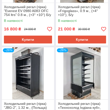
Холодильний регал (гірка)
Холодильний регал (гірка)
"Everest EV 0980 A083 OFC
«Frigoglass», 0.9 м., (+4°
754 ltrs" 0.8 м., (+3° +10°) Б/у
+10°), Б/у
В наявності
В наявності
16 800
21 000
₴
₴
24 000 ₴
30 000 ₴
Купити
Купити
–26%
–26%
Холодильний регал (гірка)
Холодильний регал (гірка)
"JBG-2", 1.32 м., (Польща)
«Технохолод Індіана куб»,