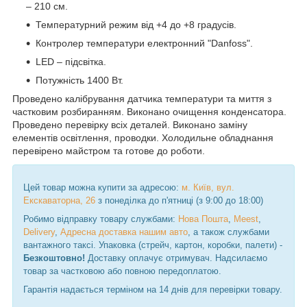
– 210 см.
Температурний режим від +4 до +8 градусів.
Контролер температури електронний "Danfoss".
LED – підсвітка.
Потужність 1400 Вт.
Проведено калібрування датчика температури та миття з
частковим розбиранням. Виконано очищення конденсатора.
Проведено перевірку всіх деталей. Виконано заміну
елементів освітлення, проводки. Холодильне обладнання
перевірено майстром та готове до роботи.
Цей товар можна купити за адресою:
м. Київ, вул.
Екскаваторна, 26
з понеділка до п'ятниці (з 9:00 до 18:00)
Робимо відправку товару службами:
Нова Пошта
,
Meest
,
Delivery
,
Адресна доставка нашим авто
, а також службами
вантажного таксі. Упаковка (стрейч, картон, коробки, палети) -
Безкоштовно!
Доставку оплачує отримувач. Надсилаємо
товар за частковою або повною передоплатою.
Гарантія надається терміном на 14 днів для перевірки товару.