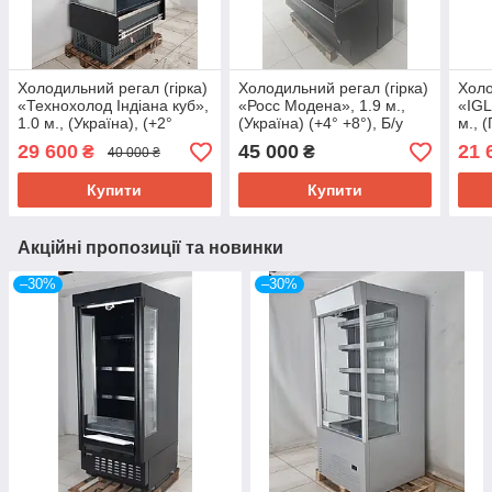
Холодильний регал (гірка)
Холодильний регал (гірка)
Холо
«Технохолод Індіана куб»,
«Росс Модена», 1.9 м.,
«IGL
1.0 м., (Україна), (+2°
(Україна) (+4° +8°), Б/у
м., 
+10°), Б/у
29 600
45 000
21 
₴
₴
40 000 ₴
Купити
Купити
Акційні пропозиції та новинки
–30%
–30%