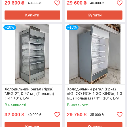
29 600
29 600
₴
₴
40 000 ₴
40 000 ₴
Купити
Купити
–20%
–15%
Холодильний регал (гірка)
Холодильний регал (гірка)
"JBG-2", 0.97 м., (Польща)
«IGLOO RCH 1.3C KING», 1.3
(+4° +8°), Б/у
м., (Польща) (+4° +10°), Б/у
В наявності
В наявності
32 000
29 750
₴
₴
40 000 ₴
35 000 ₴
Купити
Купити