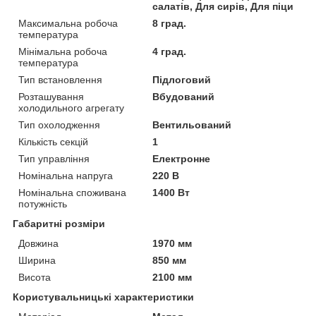
салатів, Для сирів, Для піци
Максимальна робоча
8 град.
температура
Мінімальна робоча
4 град.
температура
Тип встановлення
Підлоговий
Розташування
Вбудований
холодильного агрегату
Тип охолодження
Вентильований
Кількість секцій
1
Тип управління
Електронне
Номінальна напруга
220 В
Номінальна споживана
1400 Вт
потужність
Габаритні розміри
Довжина
1970 мм
Ширина
850 мм
Висота
2100 мм
Користувальницькі характеристики