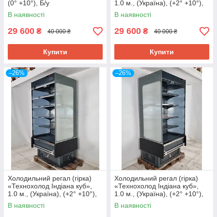
(0° +10°), Б/у
1.0 м., (Україна), (+2° +10°),
Б/у
В наявності
В наявності
29 600
29 600
₴
₴
40 000 ₴
40 000 ₴
Купити
Купити
–26%
–26%
Холодильний регал (гірка)
Холодильний регал (гірка)
«Технохолод Індіана куб»,
«Технохолод Індіана куб»,
1.0 м., (Україна), (+2° +10°),
1.0 м., (Україна), (+2° +10°),
Б/у
Б/у
В наявності
В наявності