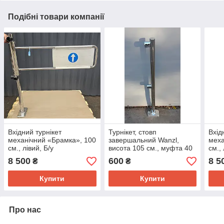
Подібні товари компанії
Вхідний турнікет
Турнікет, стовп
Вхід
механічний «Брамка», 100
завершальний Wanzl,
меха
см., лівий, Б/у
висота 105 см., муфта 40
см., 
мм. Б/у
8 500
600
8 5
₴
₴
Купити
Купити
Про нас