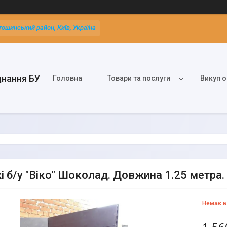
тошинський район, Київ, Україна
днання БУ
Головна
Товари та послуги
Викуп о
і б/у "Віко" Шоколад. Довжина 1.25 метра.
Немає в