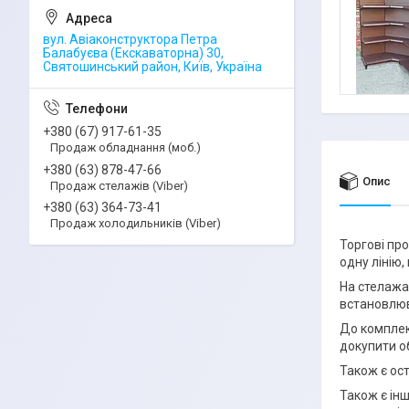
вул. Авіаконструктора Петра
Балабуєва (Екскаваторна) 30,
Святошинський район, Київ, Україна
+380 (67) 917-61-35
Продаж обладнання (моб.)
+380 (63) 878-47-66
Опис
Продаж стелажів (Viber)
+380 (63) 364-73-41
Продаж холодильників (Viber)
Торгові про
одну лінію,
На стелажах
встановлюв
До комплек
докупити о
Також є ост
Також є інш