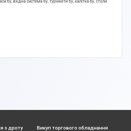
си бу, вхідна система бу, турнікети бу, калітка бу, столи
я з дроту
Викуп торгового обладнання