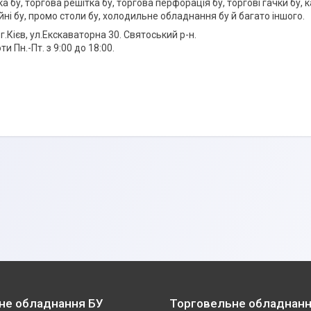
ка бу, торгова решітка бу, торгова перфорація бу, торгові гачки бу, ка
ні бу, промо столи бу, холодильне обладнання бу й багато іншого.
г.Кієв, ул.Екскаваторна 30. Святоський р-н.
ти Пн.-Пт. з 9:00 до 18:00.
не обладнання БУ
Торговельне обладнанн