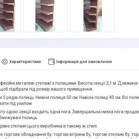
Характеристики
Інформація для замовлення
фесійні металеві стелажі з полицями. Висота секції 2,1 м. Довжина се
 щоб підібрати під розмір вашого приміщення.
 5 рядів полиць. Нижня полиця 50 см. Навісні полиці 40 см. Всі пол
ати під ухилом.
ту однієї секції входить одна нога. Завершальна низка нога прода
бмежувачі полиць.
рівні стелажі цього виробника в такому ж стилі.
е торгове обладнання бу: торгові вітрини бу, торгові стелажі бу, торго