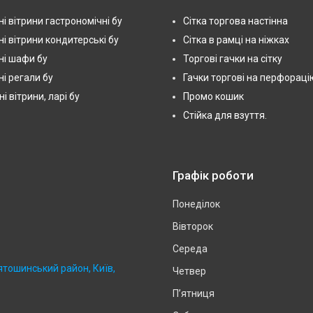
і вітрини гастрономічні бу
Сітка торгова настінна
і вітрини кондитерські бу
Сітка в рамці на ніжках
і шафи бу
Торгові гачки на сітку
і регали бу
Гачки торгові на перфораці
 вітрини, ларі бу
Промо кошик
Стійка для взуття.
Графік роботи
Понеділок
Вівторок
Середа
ятошинський район, Київ,
Четвер
Пʼятниця