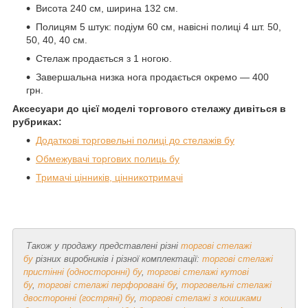
Висота 240 см, ширина 132 см.
Полицям 5 штук: подіум 60 см, навісні полиці 4 шт. 50,
50, 40, 40 см.
Стелаж продається з 1 ногою.
Завершальна низка нога продається окремо — 400
грн.
Аксесуари до цієї моделі торгового стелажу дивіться в
рубриках:
Додаткові торговельні полиці до стелажів бу
Обмежувачі торгових полиць бу
Тримачі цінників, цінникотримачі
Також у продажу представлені різні
торгові стелажі
бу
різних виробників і різної комплектації:
торгові стелажі
пристінні (односторонні) бу
,
торгові стелажі кутові
бу
,
торгові стелажі перфоровані бу
,
торговельні стелажі
двосторонні (гостряні) бу
,
торгові стелажі з кошиками