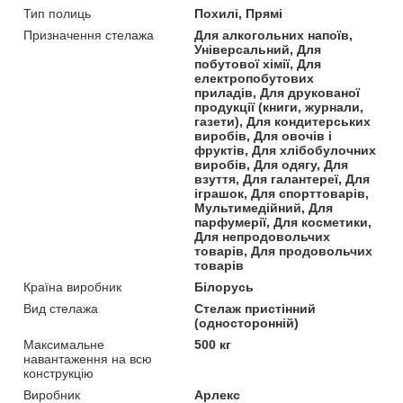
Тип полиць
Похилі, Прямі
Призначення стелажа
Для алкогольних напоїв,
Універсальний, Для
побутової хімії, Для
електропобутових
приладів, Для друкованої
продукції (книги, журнали,
газети), Для кондитерських
виробів, Для овочів і
фруктів, Для хлібобулочних
виробів, Для одягу, Для
взуття, Для галантереї, Для
іграшок, Для спорттоварів,
Мультимедійний, Для
парфумерії, Для косметики,
Для непродовольчих
товарів, Для продовольчих
товарів
Країна виробник
Білорусь
Вид стелажа
Стелаж пристінний
(односторонній)
Максимальне
500 кг
навантаження на всю
конструкцію
Виробник
Арлекс