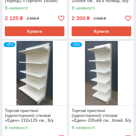
(торець) «Торпал» 180х60
205х66 см., на 6 полиць, Б/у
см., RAL-7024, Б/у
В наявності
В наявності
2 125
2 300
₴
₴
2 500 ₴
2 500 ₴
Купити
Купити
–8%
–5%
Торгові пристінні
Торгові пристінні
(односторонні) стелажі
(односторонні) стелажі
«Еден» 210х125 см., Б/у
«Еден» 205х66 см., білий, Б/у
В наявності
В наявності