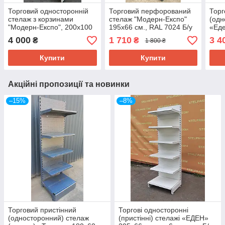
Торговий односторонній
Торговий перфорований
Торг
стелаж з корзинами
стелаж "Модерн-Експо"
(одн
"Модерн-Експо", 200х100
195х66 см., RAL 7024 Б/у
«Еде
см., подіум + 5 корзин, Б/у
4 000
1 710
3 4
₴
₴
1 800 ₴
Купити
Купити
Акційні пропозиції та новинки
–15%
–8%
Торговий пристінний
Торгові односторонні
(односторонний) стелаж
(пристінні) стелажі «ЕДЕН»