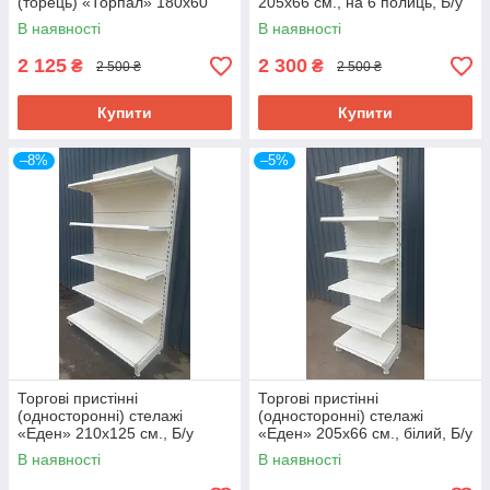
(торець) «Торпал» 180х60
205х66 см., на 6 полиць, Б/у
см., RAL-7024, Б/у
В наявності
В наявності
2 125
2 300
₴
₴
2 500 ₴
2 500 ₴
Купити
Купити
–8%
–5%
Торгові пристінні
Торгові пристінні
(односторонні) стелажі
(односторонні) стелажі
«Еден» 210х125 см., Б/у
«Еден» 205х66 см., білий, Б/у
В наявності
В наявності