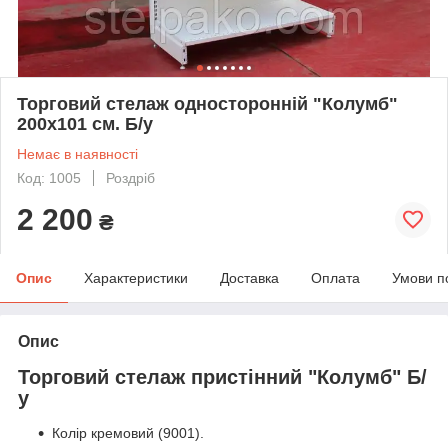
Торговий стелаж односторонній "Колумб"
200х101 см. Б/у
Немає в наявності
Код: 1005
Роздріб
2 200
₴
Опис
Характеристики
Доставка
Оплата
Умови п
Опис
Торговий стелаж пристінний "Колумб" Б/
у​
Колір кремовий (9001).