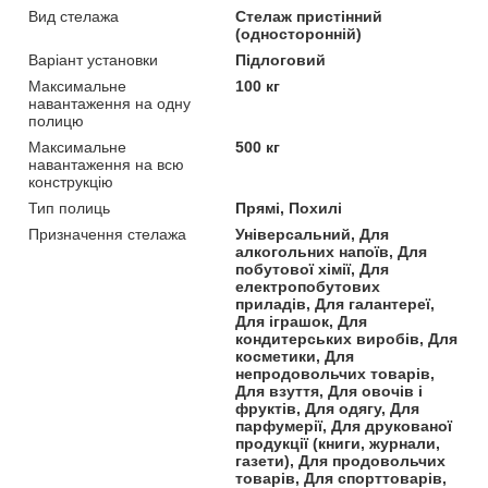
Вид стелажа
Стелаж пристінний
(односторонній)
Варіант установки
Підлоговий
Максимальне
100 кг
навантаження на одну
полицю
Максимальне
500 кг
навантаження на всю
конструкцію
Тип полиць
Прямі, Похилі
Призначення стелажа
Універсальний, Для
алкогольних напоїв, Для
побутової хімії, Для
електропобутових
приладів, Для галантереї,
Для іграшок, Для
кондитерських виробів, Для
косметики, Для
непродовольчих товарів,
Для взуття, Для овочів і
фруктів, Для одягу, Для
парфумерії, Для друкованої
продукції (книги, журнали,
газети), Для продовольчих
товарів, Для спорттоварів,