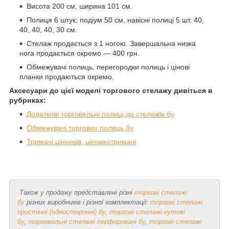
Висота 200 см, ширина 101 см.
Полиця 6 штук: подіум 50 см, навісні полиці 5 шт. 40,
40, 40, 40, 30 см.
Стелаж продається з 1 ногою. Завершальна низка
нога продається окремо — 400 грн.
Обмежувачі полиць, перегородки полиць і цінові
планки продаються окремо.
Аксесуари до цієї моделі торгового стелажу дивіться в
рубриках:
Додаткові торговельні полиці до стелажів бу
Обмежувачі торгових полиць бу
Тримачі цінників, цінникотримачі
Також у продажу представлені різні
торгові стелажі
бу
різних виробників і різної комплектації:
торгові стелажі
пристінні (односторонні) бу
,
торгові стелажі кутові
бу
,
торговельні стелажі перфоровані бу
,
торгові стелажі