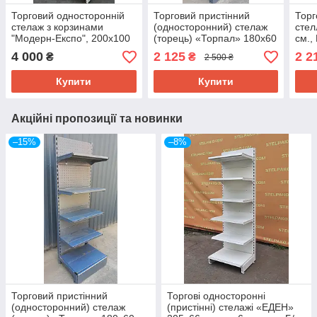
Торговий односторонній
Торговий пристінний
Тор
стелаж з корзинами
(односторонний) стелаж
стел
"Модерн-Експо", 200х100
(торець) «Торпал» 180х60
см., 
см., подіум + 5 корзин, Б/у
см., RAL-7024, Б/у
4 000
2 125
2 2
₴
₴
2 500 ₴
Купити
Купити
Акційні пропозиції та новинки
–15%
–8%
Торговий пристінний
Торгові односторонні
(односторонний) стелаж
(пристінні) стелажі «ЕДЕН»