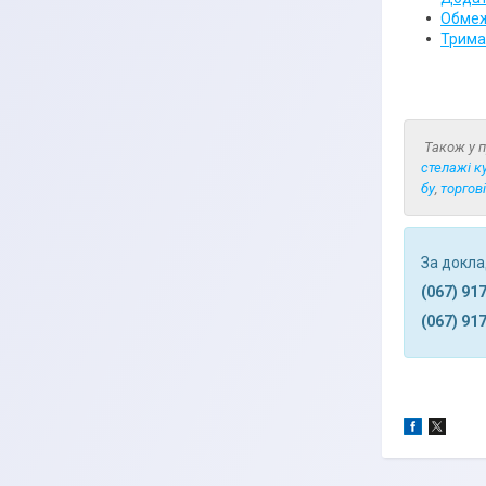
Обмеж
Тримач
Також у 
стелажі ку
бу
,
торгов
За докла
(067) 91
(067) 91