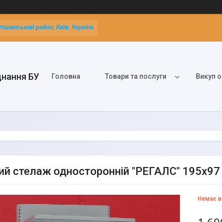
тошинський район, Київ, Україна
днання БУ
Головна
Товари та послуги
Викуп о
ий стелаж односторонній "РЕГАЛС" 195х97 
Немає в