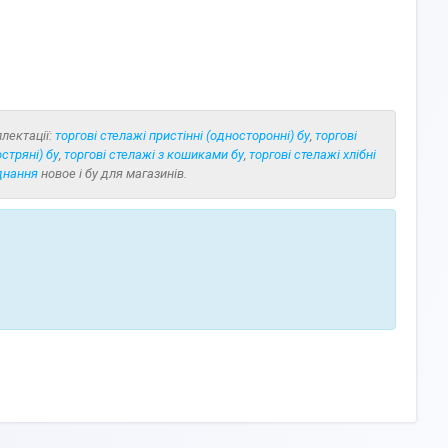
плектації:
торгові стелажі пристінні (односторонні) бу
,
торгові
стряні) бу
,
торгові стелажі з кошиками бу
,
торгові стелажі хлібні
днання
новое і бу для магазинів.