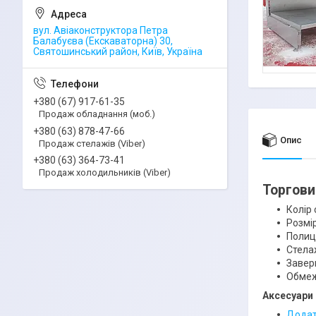
вул. Авіаконструктора Петра
Балабуєва (Екскаваторна) 30,
Святошинський район, Київ, Україна
+380 (67) 917-61-35
Продаж обладнання (моб.)
+380 (63) 878-47-66
Опис
Продаж стелажів (Viber)
+380 (63) 364-73-41
Продаж холодильників (Viber)
Торгови
Колір 
Розмір
Полиця
Стела
Завер
Обмеж
Аксесуари 
Додатк