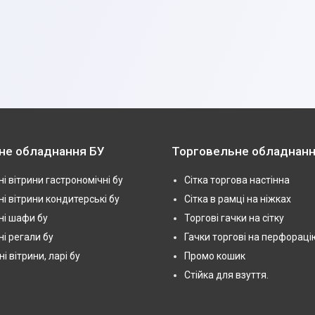
не обладнання БУ
Торговельне обладнанн
і вітрини гастрономічні бу
Сітка торгова настінна
і вітрини кондитерські бу
Сітка в рамці на ніжках
і шафи бу
Торгові гачки на сітку
і регали бу
Гачки торгові на перфораці
 вітрини, ларі бу
Промо кошик
Стійка для взуття.