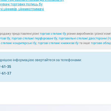
увачі торгових полиць бу
і цінників, цінникотримачі
продажу представлені різні
торгові стелажі бу
різних виробників і різної ком
тові бу
,
торгові стелажі перфоровані бу
,
торговельні стелажі двосторонні (го
і стелажі кондитерські бу
,
торгові стелажі книжкові бу
та інше
торгове обла
днішою інформацією звертайтеся за телефонами:
7-61-35
7-61-37