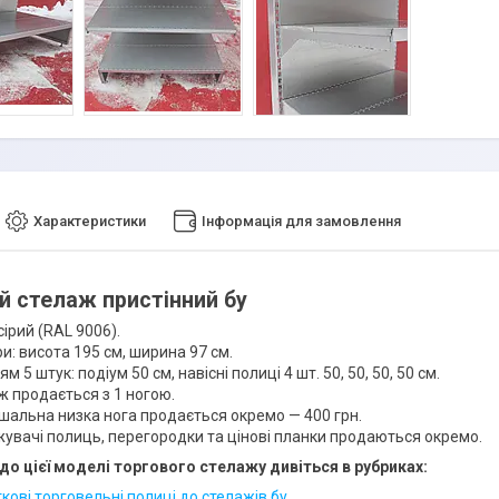
Характеристики
Інформація для замовлення
й стелаж пристінний бу​
сірий (RAL 9006).
и: висота 195 см, ширина 97 см.
м 5 штук: подіум 50 см, навісні полиці 4 шт. 50, 50, 50, 50 см.
ж продається з 1 ногою.
шальна низка нога продається окремо — 400 грн.
увачі полиць, перегородки та цінові планки продаються окремо.
до цієї моделі торгового стелажу дивіться в рубриках:
ові торговельні полиці до стелажів бу