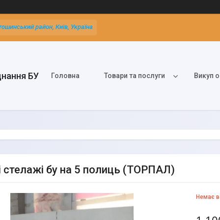
тошинський район, Київ, Україна
днання БУ
Головна
Товари та послуги
Викуп о
і стелажі бу на 5 полиць (ТОРПАЛ)
Немає в