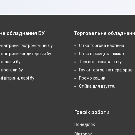
не обладнання БУ
Торговельне обладнанн
і вітрини гастрономічні бу
Сітка торгова настінна
і вітрини кондитерські бу
Сітка в рамці на ніжках
і шафи бу
Торгові гачки на сітку
і регали бу
Гачки торгові на перфораці
 вітрини, ларі бу
Промо кошик
Стійка для взуття.
Графік роботи
Понеділок
Вівторок