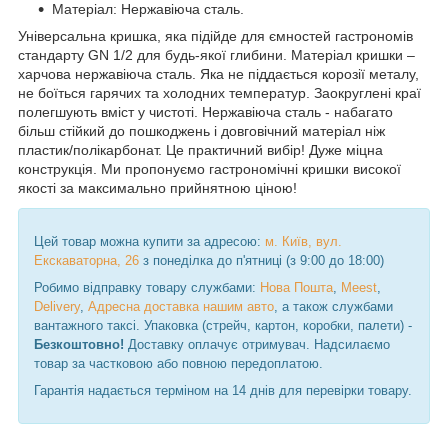
Матеріал: Нержавіюча сталь.
Універсальна кришка, яка підійде для ємностей гастрономів
стандарту GN 1/2 для будь-якої глибини. Матеріал кришки –
харчова нержавіюча сталь. Яка не піддається корозії металу,
не боїться гарячих та холодних температур. Заокруглені краї
полегшують вміст у чистоті. Нержавіюча сталь - набагато
більш стійкий до пошкоджень і довговічний матеріал ніж
пластик/полікарбонат. Це практичний вибір! Дуже міцна
конструкція. Ми пропонуємо гастрономічні кришки високої
якості за максимально прийнятною ціною!
Цей товар можна купити за адресою:
м. Київ, вул.
Екскаваторна, 26
з понеділка до п'ятниці (з 9:00 до 18:00)
Робимо відправку товару службами:
Нова Пошта
,
Meest
,
Delivery
,
Адресна доставка нашим авто
, а також службами
вантажного таксі. Упаковка (стрейч, картон, коробки, палети) -
Безкоштовно!
Доставку оплачує отримувач. Надсилаємо
товар за частковою або повною передоплатою.
Гарантія надається терміном на 14 днів для перевірки товару.