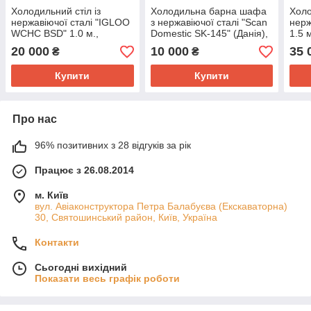
Холодильний стіл із
Холодильна барна шафа
Холо
нержавіючої сталі "IGLOO
з нержавіючої сталі "Scan
нерж
WCHC BSD" 1.0 м.,
Domestic SK-145" (Данія),
1.5 м
(Польща), (+2° +8°), Б/у
(+1° +8°) об'єм 140 л., Б/у
Б/у
20 000
10 000
35 
₴
₴
Купити
Купити
Про нас
96% позитивних з 28 відгуків за рік
Працює з 26.08.2014
м. Київ
вул. Авіаконструктора Петра Балабуєва (Екскаваторна)
30, Святошинський район, Київ, Україна
Контакти
Сьогодні вихідний
Показати весь графік роботи