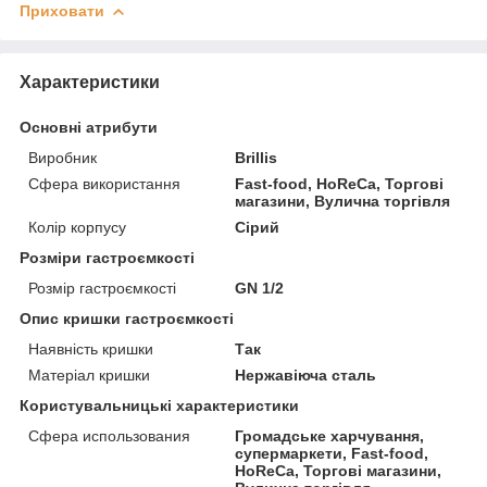
Приховати
Характеристики
Основні атрибути
Виробник
Brillis
Сфера використання
Fast-food, HoReCa, Торгові
магазини, Вулична торгівля
Колір корпусу
Сірий
Розміри гастроємкості
Розмір гастроємкості
GN 1/2
Опис кришки гастроємкості
Наявність кришки
Так
Матеріал кришки
Нержавіюча сталь
Користувальницькі характеристики
Сфера использования
Громадське харчування,
супермаркети, Fast-food,
HoReCa, Торгові магазини,