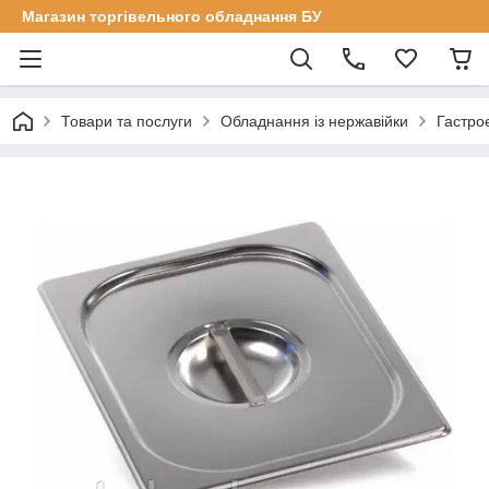
Магазин торгівельного обладнання БУ
Товари та послуги
Обладнання із нержавійки
Гастроє