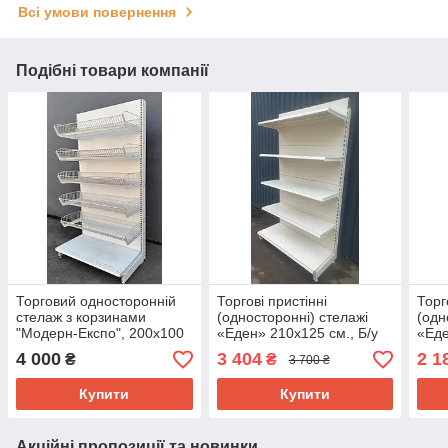
Всі умови повернення
Подібні товари компанії
Торговий односторонній
Торгові пристінні
Торг
стелаж з корзинами
(односторонні) стелажі
(одн
"Модерн-Експо", 200х100
«Еден» 210х125 см., Б/у
«Еде
см., подіум + 5 корзин, Б/у
Б/у
4 000
3 404
2 1
₴
₴
3 700 ₴
Купити
Купити
Акційні пропозиції та новинки