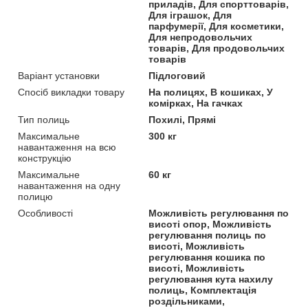
приладів, Для спорттоварів,
Для іграшок, Для
парфумерії, Для косметики,
Для непродовольчих
товарів, Для продовольчих
товарів
Варіант установки
Підлоговий
Спосіб викладки товару
На полицях, В кошиках, У
комірках, На гачках
Тип полиць
Похилі, Прямі
Максимальне
300 кг
навантаження на всю
конструкцію
Максимальне
60 кг
навантаження на одну
полицю
Особливості
Можливість регулювання по
висоті опор, Можливість
регулювання полиць по
висоті, Можливість
регулювання кошика по
висоті, Можливість
регулювання кута нахилу
полиць, Комплектація
роздільниками,