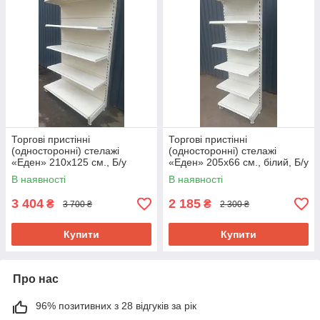
Торгові пристінні
Торгові пристінні
(односторонні) стелажі
(односторонні) стелажі
«Еден» 210х125 см., Б/у
«Еден» 205х66 см., білий, Б/у
В наявності
В наявності
3 404
2 185
₴
₴
3 700 ₴
2 300 ₴
Купити
Купити
Про нас
96% позитивних з 28 відгуків за рік