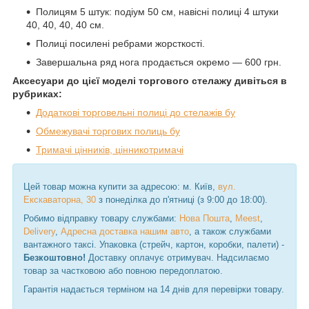
Полицям 5 штук: подіум 50 см, навісні полиці 4 штуки
40, 40, 40, 40 см.
Полиці посилені ребрами жорсткості.
Завершальна ряд нога продається окремо — 600 грн.
Аксесуари до цієї моделі торгового стелажу дивіться в
рубриках:
Додаткові торговельні полиці до стелажів бу
Обмежувачі торгових полиць бу
Тримачі цінників, цінникотримачі
Цей товар можна купити за адресою: м. Київ,
вул.
Екскаваторна, 30
з понеділка до п'ятниці (з 9:00 до 18:00).
Робимо відправку товару службами:
Нова Пошта
,
Meest
,
Delivery
,
Адресна доставка нашим авто
, а також службами
вантажного таксі. Упаковка (стрейч, картон, коробки, палети) -
Безкоштовно!
Доставку оплачує отримувач. Надсилаємо
товар за частковою або повною передоплатою.
Гарантія надається терміном на 14 днів для перевірки товару.