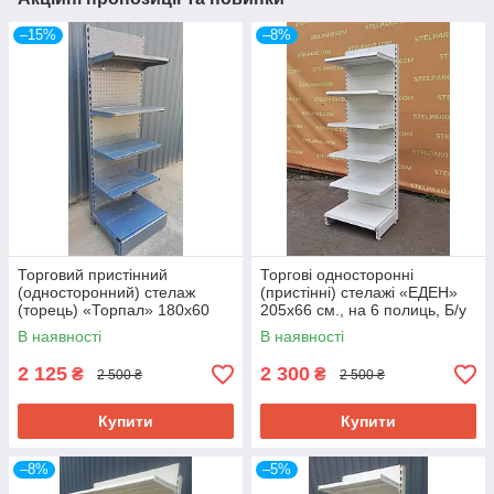
–15%
–8%
Торговий пристінний
Торгові односторонні
(односторонний) стелаж
(пристінні) стелажі «ЕДЕН»
(торець) «Торпал» 180х60
205х66 см., на 6 полиць, Б/у
см., RAL-7024, Б/у
В наявності
В наявності
2 125
2 300
₴
₴
2 500 ₴
2 500 ₴
Купити
Купити
–8%
–5%