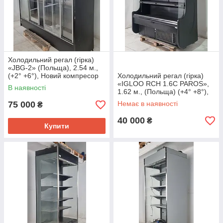
Холодильний регал (гірка)
«JBG-2» (Польща), 2.54 м.,
(+2° +6°), Новий компресор
Холодильний регал (гірка)
Б/у
«IGLOO RCH 1.6C PAROS»,
В наявності
1.62 м., (Польща) (+4° +8°),
Б/у
75 000
Немає в наявності
₴
40 000
₴
Купити