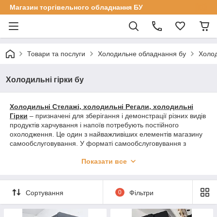
Магазин торгівельного обладнання БУ
Товари та послуги
Холодильне обладнання бу
Холод
Холодильні гірки бу
Холодильні Стелажі, холодильні Регали, холодильні
Гірки
– призначені для зберігання і демонстрації різних видів
продуктів харчування і напоїв потребують постійного
охолодження. Це один з найважливіших елементів магазину
самообслуговування. У форматі самообслуговування з
холодильних гірок без черг та метушні продається значний
Показати все
обсяг товарів. Вертикальна викладка регала економить місце
в торговому залі, при цьому вміщує достатній об'єм для
зберігання товару в охолоджуваному вигляді. Асортимент,
представлений покупцям великий, використовуються для
Сортування
0
Фільтри
продажу напоїв, молочних продуктів, ковбас, сирів, риби,
овочів і фруктів, копченостями і солінь і багато іншого.