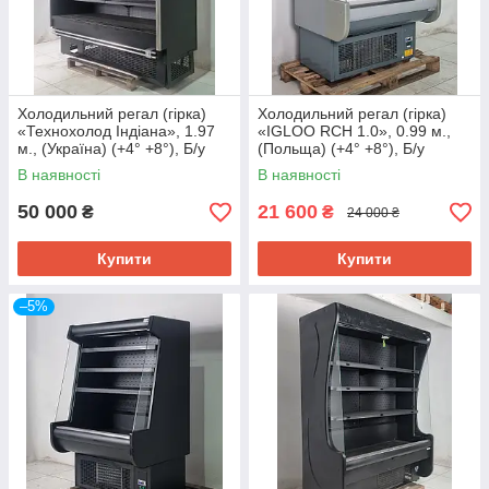
Холодильний регал (гірка)
Холодильний регал (гірка)
«Технохолод Індіана», 1.97
«IGLOO RCH 1.0», 0.99 м.,
м., (Україна) (+4° +8°), Б/у
(Польща) (+4° +8°), Б/у
В наявності
В наявності
50 000
21 600
₴
₴
24 000 ₴
Купити
Купити
–5%