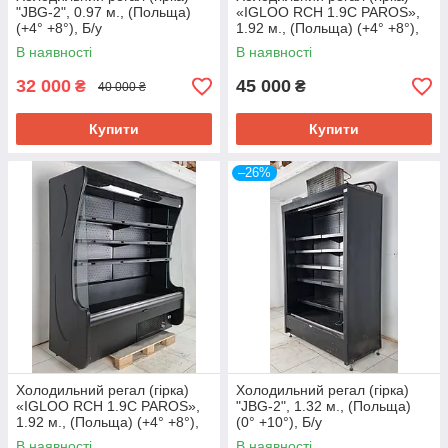
"JBG-2", 0.97 м., (Польща)
«IGLOO RCH 1.9C PAROS»,
(+4° +8°), Б/у
1.92 м., (Польща) (+4° +8°),
Б/у
В наявності
В наявності
32 000
45 000
₴
₴
40 000 ₴
Купити
Купити
–26%
Холодильний регал (гірка)
Холодильний регал (гірка)
«IGLOO RCH 1.9C PAROS»,
"JBG-2", 1.32 м., (Польща)
1.92 м., (Польща) (+4° +8°),
(0° +10°), Б/у
Б/у
В наявності
В наявності