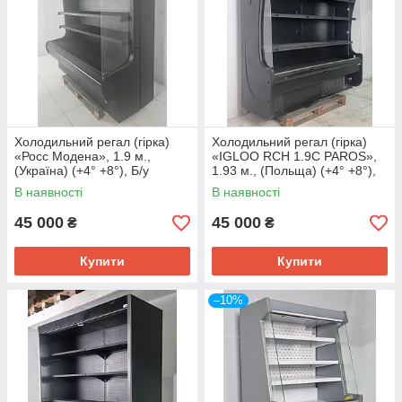
Холодильний регал (гірка)
Холодильний регал (гірка)
«Росс Модена», 1.9 м.,
«IGLOO RCH 1.9C PAROS»,
(Україна) (+4° +8°), Б/у
1.93 м., (Польща) (+4° +8°),
Б/у
В наявності
В наявності
45 000
45 000
₴
₴
Купити
Купити
–10%