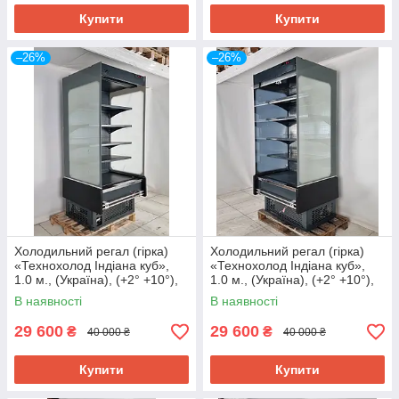
Купити
Купити
–26%
–26%
Холодильний регал (гірка)
Холодильний регал (гірка)
«Технохолод Індіана куб»,
«Технохолод Індіана куб»,
1.0 м., (Україна), (+2° +10°),
1.0 м., (Україна), (+2° +10°),
Б/у
Б/у
В наявності
В наявності
29 600
29 600
₴
₴
40 000 ₴
40 000 ₴
Купити
Купити