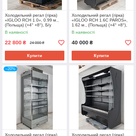
Холодильний регал (гірка)
Холодильний регал (гірка)
«IGLOO RCH 1.0», 0.99 м.,
«IGLOO RCH 1.6C PAROS»,
(Польща) (+4° +8°), Б/у
1.62 м., (Польща) (+4° +8°),
Б/у
В наявності
В наявності
22 800
40 000
₴
₴
24 000 ₴
Купити
Купити
–20%
Холодильний регал (гірка)
Холодильний регал (гірка)