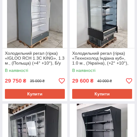
Холодильний регал (гірка)
Холодильний регал (гірка)
«IGLOO RCH 1.3C KING», 1.3
«Технохолод Індіана куб»,
м., (Польща) (+4° +10°), Б/у
1.0 м., (Україна), (+2° +10°),
Б/у
В наявності
В наявності
29 750
29 600
₴
₴
35 000 ₴
40 000 ₴
Купити
Купити