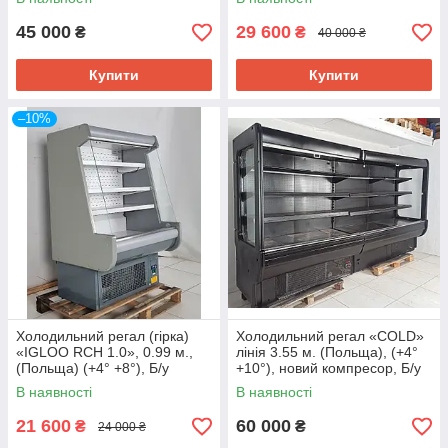
45 000
29 600
₴
₴
40 000 ₴
Купити
Купити
–10%
Холодильний регал (гірка)
Холодильний регал «COLD»
«IGLOO RCH 1.0», 0.99 м.,
лінія 3.55 м. (Польща), (+4°
(Польща) (+4° +8°), Б/у
+10°), новий компресор, Б/у
В наявності
В наявності
21 600
60 000
₴
₴
24 000 ₴