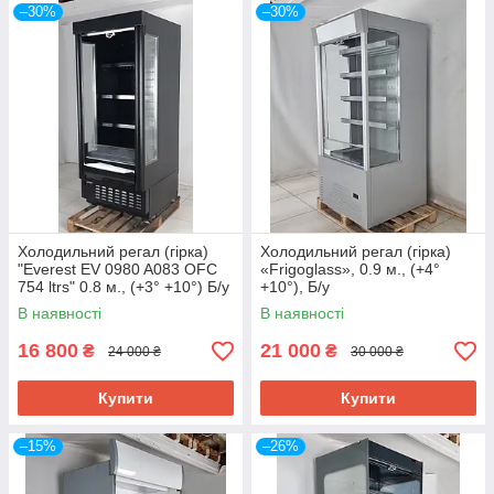
–30%
–30%
Холодильний регал (гірка)
Холодильний регал (гірка)
"Everest EV 0980 A083 OFC
«Frigoglass», 0.9 м., (+4°
754 ltrs" 0.8 м., (+3° +10°) Б/у
+10°), Б/у
В наявності
В наявності
16 800
21 000
₴
₴
24 000 ₴
30 000 ₴
Купити
Купити
–15%
–26%